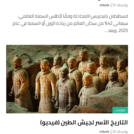
بواسطة
0
mtork
قسطنطين بانيجيريس/المحادثة وفقًا لأطلس السمنة العالمي،
سيعاني 42% من سكان العالم من زيادة الوزن أو السمنة في عام
2025. ويعد…
منوعات
التاريخ الآسر لجيش الطين (فيديو)
بواسطة
0
mtork