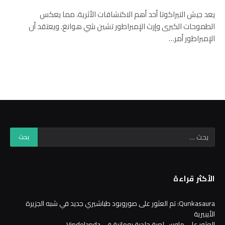
يعد جيش التيراكوتا أحد أهم الاكتشافات الأثرية، مما يعكس
الطموحات الكبرى وإرث الإمبراطور تشين شي هوانغ. ويعتقد أن
الإمبراطور أمر…
الأكثر قراءة
Qunkasaura: تم العثور على صوروبود طباشيري جديد في شبه الجزيرة
الأيبيرية
العثور على ماوس لعبة جلدية رومانية في Vindolanda