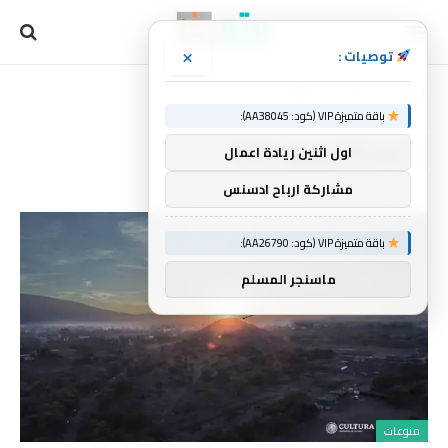
×
توصيات :
الرئيسية
2024
يوليو
28
»
»
»
باقة متميزة VIP (كود: AA38045):
اليوم:
28 يوليو، 2024
اول اثنين ريادة اعمال
مشاركة ارباح ادسنس
باقة متميزة VIP (كود: AA26790):
ماسنجر المسلم
منوعات