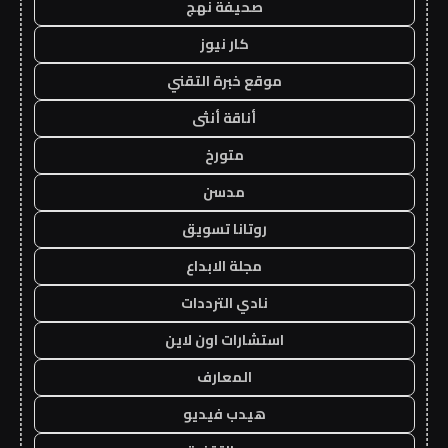
صحيفة نهج
كار نيوز
موقع خبرة التقني
أناقة أنثى
متورخ
مدسن
روتانا تسويق
مجلة الابداع
نادي الترددات
استشارات اون لاين
المعارف
هيدب فيديو