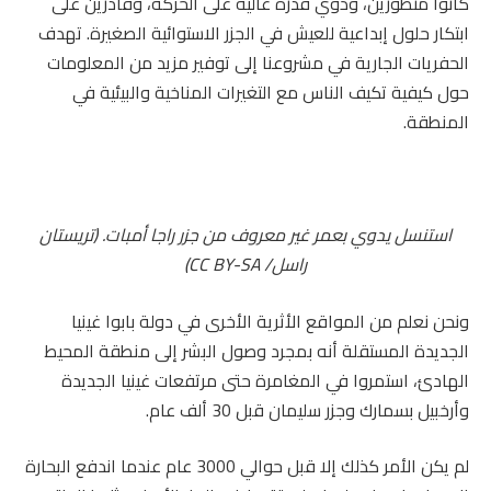
كانوا متطورين، وذوي قدرة عالية على الحركة، وقادرين على
ابتكار حلول إبداعية للعيش في الجزر الاستوائية الصغيرة. تهدف
الحفريات الجارية في مشروعنا إلى توفير مزيد من المعلومات
حول كيفية تكيف الناس مع التغيرات المناخية والبيئية في
المنطقة.
استنسل يدوي بعمر غير معروف من جزر راجا أمبات. (تريستان
راسل/
CC BY-SA
)
ونحن نعلم من المواقع الأثرية الأخرى في دولة بابوا غينيا
الجديدة المستقلة أنه بمجرد وصول البشر إلى منطقة المحيط
الهادئ، استمروا في المغامرة حتى مرتفعات غينيا الجديدة
وأرخبيل بسمارك وجزر سليمان قبل 30 ألف عام.
لم يكن الأمر كذلك إلا قبل حوالي 3000 عام عندما اندفع البحارة