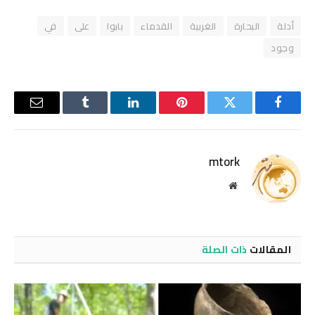
أدلة
البحارة
الغربية
القدماء
بابوا
على
في
وجود
فيسبوك
تويتر
بينتيريست
لينكدإن
Tumblr
البريد
الإلكترو
mtork
موقع
الويب
المقالات
ذات الصلة