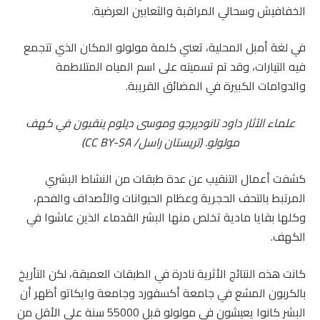
الخفافيش وسحالي المراقبة والثعابين العرضية.
في لغة أمبل المحلية، تعني كلمة مولولو المكان الذي تتجمع
فيه التيارات، وقد تم تسميته على اسم المياه المتلاطمة
والدوامات الكبيرة في المضائق القريبة.
علماء الآثار داود تانوديرجو وموسى ديلوم ينقبون في كهف
مولولو. (تريستان راسل/
CC BY-SA
)
كشفت أعمال التنقيب عن عدة طبقات من النشاط البشري
المرتبط بالتحف الحجرية وعظام الحيوانات والأصداف والفحم،
وكلها بقايا مادية تخلص منها البشر القدماء الذين عاشوا في
الكهف.
كانت هذه النتائج الأثرية نادرة في الطبقات العميقة، لكن التأريخ
بالكربون المشع في جامعة أكسفورد وجامعة وايكاتو أظهر أن
البشر كانوا يعيشون في مولولو قبل 55000 سنة على الأقل من