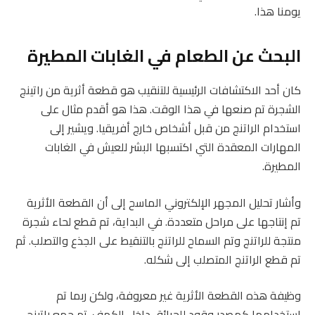
يومنا هذا.
البحث عن الطعام في الغابات المطيرة
كان أحد الاكتشافات الرئيسية للتنقيب هو قطعة أثرية من راتينج
الشجرة تم صنعها في هذا الوقت. هذا هو أقدم مثال على
استخدام الراتنج من قبل أشخاص خارج أفريقيا. ويشير إلى
المهارات المعقدة التي اكتسبها البشر للعيش في الغابات
المطيرة.
وأشار تحليل المجهر الإلكتروني الماسح إلى أن القطعة الأثرية
تم إنتاجها على مراحل متعددة. في البداية، تم قطع لحاء شجرة
منتجة للراتنج وتم السماح للراتنج بالتنقيط على الجذع والتصلب. ثم
تم قطع الراتنج المتصلب إلى شكله.
وظيفة هذه القطعة الأثرية غير معروفة، ولكن ربما تم
استخدامها كمصدر وقود للحرائق داخل الكهف. تم جمع راتينج