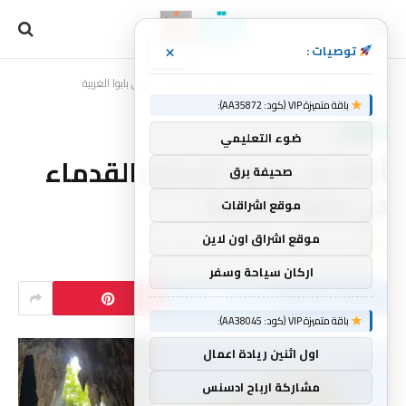
×
توصيات :
الرئيسية
منوعات
أدلة على وجود البحارة القدماء في بابوا الغربية
»
»
باقة متميزة VIP (كود: AA35872):
منوعات
ضوء التعليمي
أدلة على وجود البحارة القدماء
صحيفة برق
في بابوا الغربية
موقع اشراقات
موقع اشراق اون لاين
بواسطة
mtork
لا توجد تعليقات
5 دقائق
اركان سياحة وسفر
باقة متميزة VIP (كود: AA38045):
اول اثنين ريادة اعمال
مشاركة ارباح ادسنس