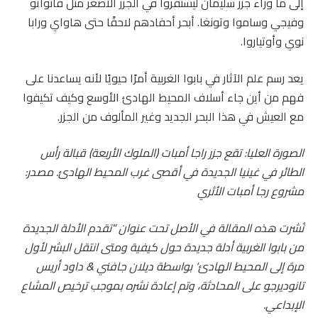
إلى ما وراء جزر سليمان ليستقروا في الجزر الأصغر مثل فانواتو
وفيجي وساموا وتونغا. أبحر أحفادهم لاحقًا حتى هاواي ورابا
نوي وأوتياروا.
يعد رسم علم الآثار في بابوا الغربية أمرًا حيويًا لأنه يساعدنا على
فهم من أين جاء أسلاف المحيط الهادئ الأوسع وكيف تكيفوا
مع العيش في هذا البحر الجديد وغير المألوف من الجزر.
الصورة العليا: تقع جزر راجا أمبات (الملوك الأربعة) قبالة رأس
الطائر في غينيا الجديدة في أقصى غرب المحيط الهادئ. مصدر:
مشروع رجا أمبات الأثري
نُشرت هذه المقالة في الأصل تحت عنوان “
تقدم الأدلة الجديدة
من بابوا الغربية أدلة جديدة حول كيفية ومتى انتقل البشر لأول
مرة إلى المحيط الهادئ
‘
بواسطة
ديلان جافني
&
داود أريس
تانوديرجو
على
المحادثة
، وتم إعادة نشره بموجب ترخيص المشاع
الإبداعي.