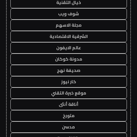
خيال التقنية
شوف ويب
مجلة الاسهم
الشرقية الاقتصادية
عالم الايفون
مدونة كوكان
صحيفة نهج
كار نيوز
موقع خبرة التقني
أناقة أنثى
متورخ
مدسن