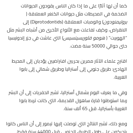
كما أن لها آثارًا على ما إذا كان الناس يقودون الحيوانات
الضخمة في المحيطات مثل حيوانات الكنغر العملاقة (
بروتيمنودون
) والومبات العملاقة (Diprotodontids) إلى
الانقراض، وكيف تفاعلت مع الأنواع الأخرى من أشباه البشر مثل
“الهوبيت” (
هومو فلوريسينسيس
) التي عاشت في جزر إندونيسيا
حتى حوالي 50000 سنة مضت.
اقترح علماء الآثار ممرين بحريين افتراضيين يؤديان إلى المحيط
الهادئ: طريق جنوبي إلى أستراليا وطريق شمالي إلى بابوا
الغربية.
وفي ما يعرف اليوم بشمال أستراليا، تشير الحفريات إلى أن البشر
ربما استوطنوا قارة ساهول القديمة، التي كانت تربط بابوا
الغربية بأستراليا، قبل 65 ألف سنة.
ومع ذلك، تشير النتائج التي توصلت إليها تيمور إلى أن الناس كانوا
يتحركون على طول الطريق الجنوبي قبل 44000 سنة فقط.