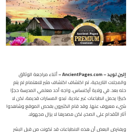
إلين لويد – AncientPages.com –
أثناء مراجعة الوثائق
والمجلات التاريخية، تم اكتشاف اكتشاف مثير للاهتمام لم يتم
حله بعد. في ولاية أركنساس، واجه أحد معلمي المدرسة حجرًا
كبيرًا يحمل انطباعات غير عادية. تبدو المسارات قديمة، لكن لا
شيء معروف عنها. وقد قام الكثيرون بفحص الموقع وشاهدوا
آثار الأقدام على الصخر، لكن مصدرها لا يزال مجهولا.
ويفترض البعض أن هذه الانطباعات قد تكونت من قبل البشر