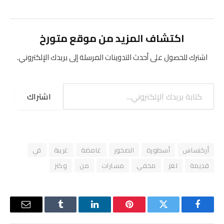
اكتشاف المزيد من موقع متورخ
اشترك للحصول على أحدث التدوينات المرسلة إلى بريدك الإلكتروني.
كتابة بريدك الإلكتروني...
اشتراك
أركنساس
أسطورة
الصخور
غامضة
غريبة
في
قديمة
لغز
مخفي
مسارات
من
وكنز
فيسبوك
تويتر
بينتيريست
لينكدإن
Tumblr
البريد