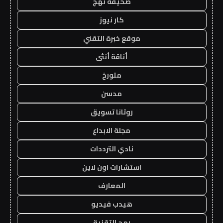
صحيفة نهج
كار نيوز
موقع خبرة التقني
أناقة أنثى
متورخ
مدسن
روتانا تسويق
مجلة الابداع
نادي الترددات
استشارات اون لاين
المعارف
هيدب فيديو
رمح التقنية