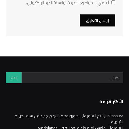
أعلمني بالمواضيع الجديدة بواسطة البريد الإلكتروني.
الأكثر قراءة
Qunkasaura: تم العثور على صوروبود طباشيري جديد في شبه الجزيرة
الأيبيرية
العثور على ماوس لعبة جلدية رومانية في Vindolanda