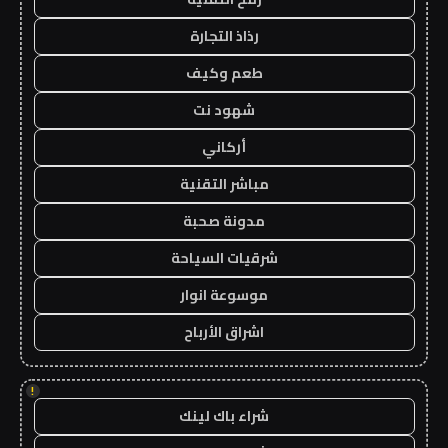
رذاذ التجارة
طعم وكيف
شهود نت
أركاني
مباشر التقنية
مدونة صحبة
شرقيات السياحة
موسوعة انوار
اشراق الأرباح
!
شراء باك لينك