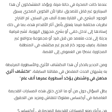
عندما كانت الصخرة في حالة مرنة. ويؤكد المتشككون أن هذا
السيناريو غير قابل للتصديق، نظرا لأن التكوين الصخري يسبق
الوجود البشري في القارة بعدة آلاف من السنين. تم اقتراح
نظريات مختلفة فيما يتعلق بأصل آثار الأقدام هذه، بما في ذلك
إسنادها إلى تدخل خفي أو بشري مجهول الهوية. تشير فرضية
بديلة إلى نحت متعمد من قبل فرد أو مجموعة بدوافع غير
معلنة. يضيف وجود كنز قديم غير مكتشف في المنطقة
المجاورة عنصرًا من الغموض إلى القصة.
ومن الجدير بالذكر أن هذا الاكتشاف الأثري والأسطورة المرتبطة
به يشبهان الحدث المفصل في مقالتنا السابقة، “
اكتشاف أثري
مذهل في واشنطن يؤكد أسطورة عمرها ألف عام
“
يظل السؤال حول من أو ما الذي خلق هذه المسارات القديمة
الغامضة في أركنساس مفتوحًا للنقاش ومزيد من التحقيق.
من برأيك صنع المسارات القديمة المحيرة في أركنساس؟