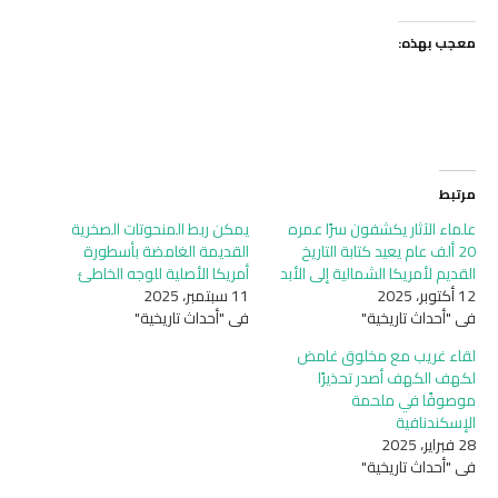
معجب بهذه:
مرتبط
علماء الآثار يكشفون سرًا عمره
يمكن ربط المنحوتات الصخرية
20 ألف عام يعيد كتابة التاريخ
القديمة الغامضة بأسطورة
القديم لأمريكا الشمالية إلى الأبد
أمريكا الأصلية للوجه الخاطئ
12 أكتوبر، 2025
11 سبتمبر، 2025
في "أحداث تاريخية"
في "أحداث تاريخية"
لقاء غريب مع مخلوق غامض
لكهف الكهف أصدر تحذيرًا
موصوفًا في ملحمة
الإسكندنافية
28 فبراير، 2025
في "أحداث تاريخية"