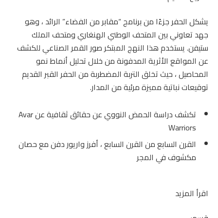
يشكل الحفر جزءًا من برنامج “مقابر من الفضاء” الرائد ، وهو
جهد تعاوني بين المتحف الوطني الهنغاري ومتحف الملك
ستيفن. يستخدم هذا النهج المبتكر صور القمر الصناعي للكشف
عن المواقع الأثرية المدفونة من خلال تحليل أنماط نمو
المحاصيل ، حيث تخلق التربة المضطربة من الحفر القبر القديم
توقيعات نباتية مميزة مرئية من المدار.
تكشف دراسة الحمض النووي عن حقائق ثقافية عن Avar
Warriors
القرن السابع من القرن السابع ، أفرز واريور دفن مع حصان
مكشوف في المجر
اقرأ المزيد