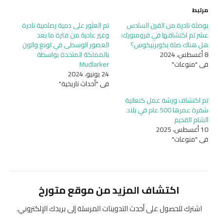
مرتبط
بوصلة نادرة من القرن السادس
تم العثور على دمية رصاصية نادرة
عشر تم اكتشافها في فرومبورك:
وغير عادية من فترة ما بعد
هل هناك صلة بكوبرنيكوس؟
العصور الوسطى في لونغ واتون
8 أغسطس، 2024
بالمملكة المتحدة بواسطة
في "منوعات"
Mudlarker
24 يونيو، 2024
في "أحداث تاريخية"
تم اكتشاف ورشة عمل كنعانية
شفرة عمرها 500 عام في بلاد
الشام القديم
10 أغسطس، 2025
في "منوعات"
اكتشاف المزيد من موقع متورخ
اشترك للحصول على أحدث التدوينات المرسلة إلى بريدك الإلكتروني.