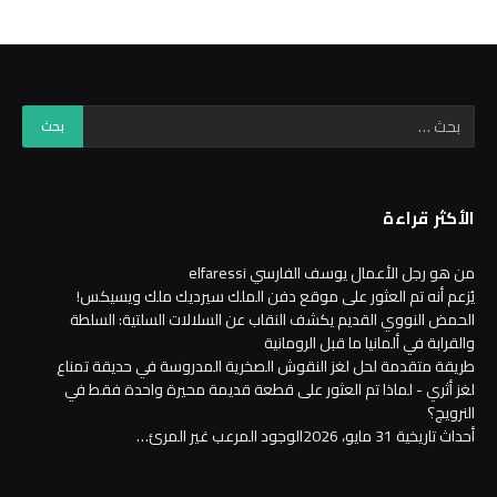
الأكثر قراءة
من هو رجل الأعمال يوسف الفارسي elfaressi
يُزعم أنه تم العثور على موقع دفن الملك سيرديك ملك ويسيكس!
الحمض النووي القديم يكشف النقاب عن السلالات السلتية: السلطة
والقرابة في ألمانيا ما قبل الرومانية
طريقة متقدمة لحل لغز النقوش الصخرية المدروسة في حديقة تمناع
لغز أثري - لماذا تم العثور على قطعة قديمة محيرة واحدة فقط في
النرويج؟
أحداث تاريخية 31 مايو، 2026الوجود المرعب غير المرئ…