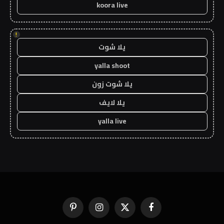
koora live
!
يلا شوت
yalla shoot
يلا شوت زون
يلا لايف
yalla live
فيسبوك
X
الانستغرام
بينتيريست
(Twitter)