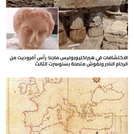
الاكتشافات في هيراكليوبوليس ماجنا: رأس أفروديت من
الرخام النادر ونقوش متصلة بسنوسرت الثالث