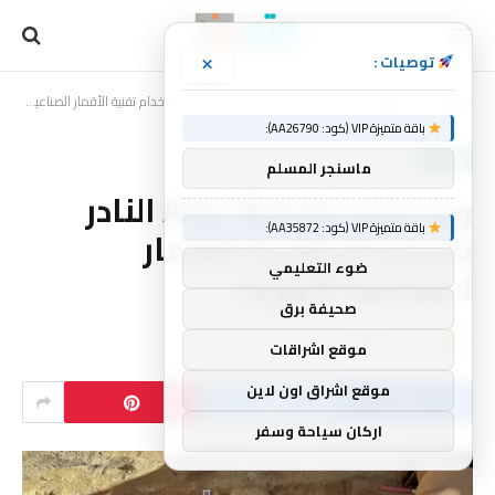
×
توصيات :
الرئيسية
منوعات
وجد صابر Avar Warrior النادر باستخدام تقنية الأقمار الصناعية الثورية
»
»
باقة متميزة VIP (كود: AA26790):
منوعات
ماسنجر المسلم
وجد صابر Avar Warrior النادر
باقة متميزة VIP (كود: AA35872):
باستخدام تقنية الأقمار
ضوء التعليمي
الصناعية الثورية
صحيفة برق
بواسطة
mtork
لا توجد تعليقات
1 دقائق
موقع اشراقات
موقع اشراق اون لاين
اركان سياحة وسفر