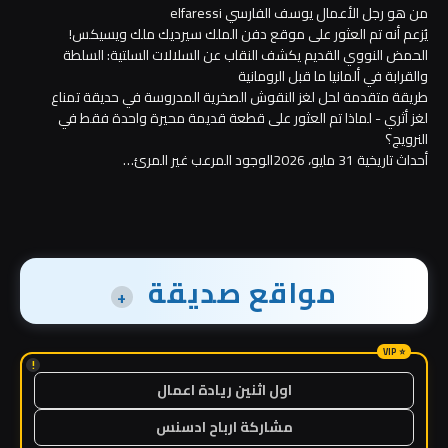
من هو رجل الأعمال يوسف الفارسي elfaressi
يُزعم أنه تم العثور على موقع دفن الملك سيرديك ملك ويسيكس!
الحمض النووي القديم يكشف النقاب عن السلالات السلتية: السلطة
والقرابة في ألمانيا ما قبل الرومانية
طريقة متقدمة لحل لغز النقوش الصخرية المدروسة في حديقة تمناع
لغز أثري - لماذا تم العثور على قطعة قديمة محيرة واحدة فقط في
النرويج؟
أحداث تاريخية 31 مايو، 2026الوجود المرعب غير المرئ…
مواقع صديقة
+
!
اول اثنين ريادة اعمال
مشاركة ارباح ادسنس