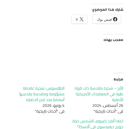
شارك هذا الموضوع:
فيس بوك
X
معجب بهذه:
مرتبط
الأرز – شجرة مقدسة ذات قوة
الطقسوس: شجرة غامضة
طبية في المعتقدات الأمريكية
مشؤومة ومقدسة يقدسها
الأصلية
أسلافنا منذ فجر الحضارة
26 أغسطس، 2024
4 يونيو، 2026
في "أحداث تاريخية"
في "أحداث تاريخية"
لماذا أنقذ كسوف الشمس حياة
جورج ديفيدسون في ألاسكا؟