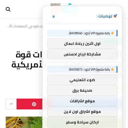
×
توصيات :
الرئيسية
أحداث تاريخية
الأرز – شجرة مقدسة ذات قوة طبية في المعتقدات الأمريكية الأصلية
»
»
باقة متميزة VIP (كود: AA38045):
أحداث تاريخية
اول اثنين ريادة اعمال
الأرز – شجرة مقدسة ذات قوة
مشاركة ارباح ادسنس
طبية في المعتقدات الأمريكية
باقة متميزة VIP (كود: AA35872):
الأصلية
ضوء التعليمي
بواسطة
mtork
لا توجد تعليقات
1 دقائق
صحيفة برق
موقع اشراقات
موقع اشراق اون لاين
اركان سياحة وسفر