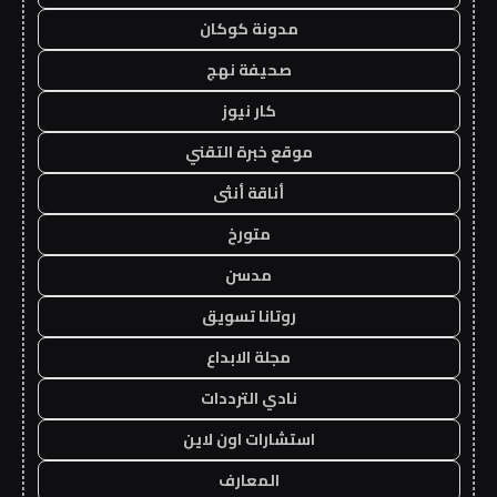
مدونة كوكان
صحيفة نهج
كار نيوز
موقع خبرة التقني
أناقة أنثى
متورخ
مدسن
روتانا تسويق
مجلة الابداع
نادي الترددات
استشارات اون لاين
المعارف