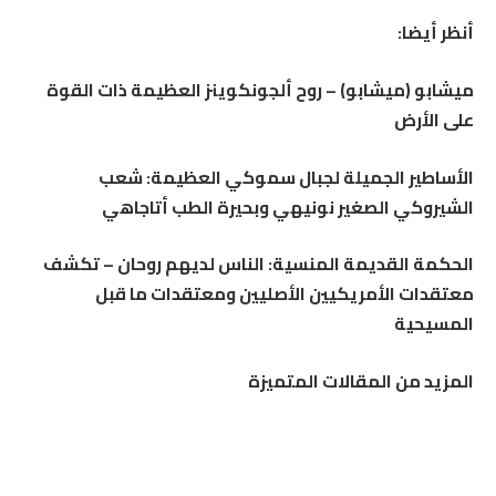
أنظر أيضا:
ميشابو (ميشابو) – روح ألجونكوينز العظيمة ذات القوة
على الأرض
الأساطير الجميلة لجبال سموكي العظيمة: شعب
الشيروكي الصغير نونيهي وبحيرة الطب أتاجاهي
الحكمة القديمة المنسية: الناس لديهم روحان – تكشف
معتقدات الأمريكيين الأصليين ومعتقدات ما قبل
المسيحية
المزيد من المقالات المتميزة