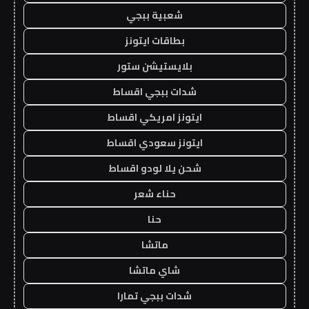
شعبية ببجي
بطاقات ايتونز
بلايستيشن ستور
شدات ببجي اقساط
ايتونز امريكي اقساط
ايتونز سعودي اقساط
شحن يلا لودو اقساط
حناء شعر
حنا
ماتشا
شاي ماتشا
شدات ببجي تمارا