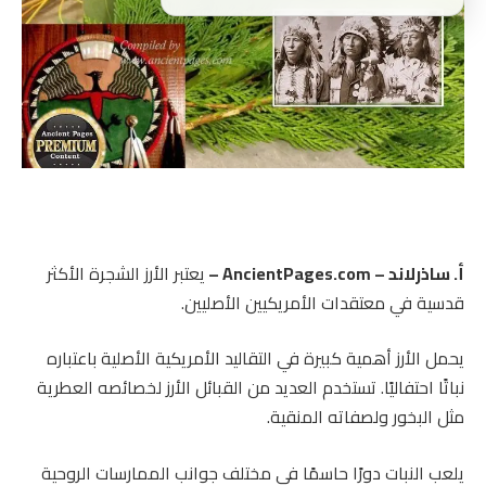
أ. ساذرلاند – AncientPages.com –
يعتبر الأرز الشجرة الأكثر
قدسية في معتقدات الأمريكيين الأصليين.
يحمل الأرز أهمية كبيرة في التقاليد الأمريكية الأصلية باعتباره
نباتًا احتفاليًا. تستخدم العديد من القبائل الأرز لخصائصه العطرية
مثل البخور ولصفاته المنقية.
يلعب النبات دورًا حاسمًا في مختلف جوانب الممارسات الروحية