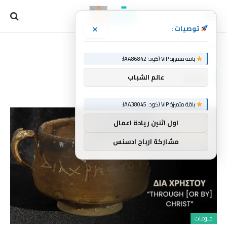
×
توصيات :
الرئيسية
إشارة
»
باقة متميزة VIP (كود: AA86842):
إشارة
عالم الشباب
باقة متميزة VIP (كود: AA38045):
اول اثنين ريادة اعمال
مشاركة ارباح ادسنس
منوعات