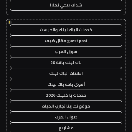
شدات ببجي تمارا
!
خدمات الباك لينك والجيست
guest post مقال ضيف
سوق العرب
باك لينك باقة 20
اعلانات الباك لينك
أقوى باقة باك لينك
خدمات با كلينك 2026
موقع تجاربنا تجارب الحياه
ديوان العرب
مشاريع