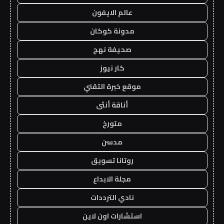
عالم الايفون
مدونة كوكان
صحيفة نهج
كار نيوز
موقع خبرة التقني
أناقة أنثى
متورخ
مدسن
روتانا تسويق
مجلة الابداع
نادي الترددات
استشارات اون لاين