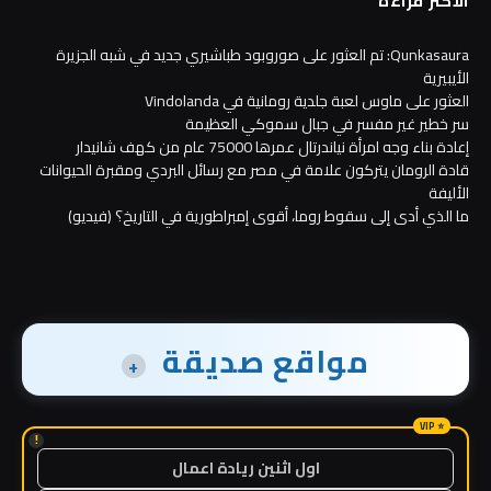
الأكثر قراءة
Qunkasaura: تم العثور على صوروبود طباشيري جديد في شبه الجزيرة
الأيبيرية
العثور على ماوس لعبة جلدية رومانية في Vindolanda
سر خطير غير مفسر في جبال سموكي العظيمة
إعادة بناء وجه امرأة نياندرتال عمرها 75000 عام من كهف شانيدار
قادة الرومان يتركون علامة في مصر مع رسائل البردي ومقبرة الحيوانات
الأليفة
ما الذي أدى إلى سقوط روما، أقوى إمبراطورية في التاريخ؟ (فيديو)
مواقع صديقة
+
!
اول اثنين ريادة اعمال