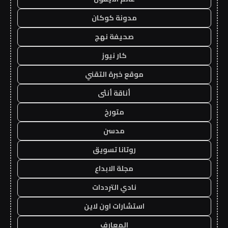
مدونة كوكان
صحيفة نهج
كار نيوز
موقع خبرة التقني
أناقة أنثى
متورخ
مدسن
روتانا تسويق
مجلة الابداع
نادي الترددات
استشارات اون لاين
المعارف