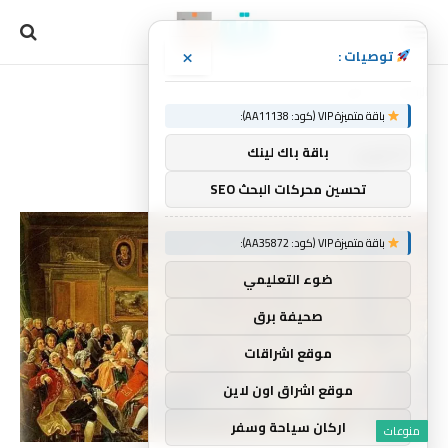
×
توصيات :
الرئيسية
التنوير
»
باقة متميزة VIP (كود: AA11138):
التنوير
باقة باك لينك
تحسين محركات البحث SEO
باقة متميزة VIP (كود: AA35872):
ضوء التعليمي
صحيفة برق
موقع اشراقات
موقع اشراق اون لاين
اركان سياحة وسفر
منوعات