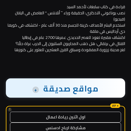
قراءة في كتاب سابغات لأحمد السيد
نصب يوناغوني التذكاري: الحقيقة وراء `` أتلانتس '' الغامض في اليابان
(فيديو)
استخدم البشر الأصداف كزينة للجسم منذ 30 ألف عام - اكتشاف في كويفا
دي أرداليس في ملقة
اكتشاف مقبرة تعود للعصر الحديدي عمرها 2700 عام في إيطاليا
القتال في برتقالي: هل ذهب المحاربون السلتيون إلى الحرب عراة حقًا؟
لغز مدينة زرزورة المفقودة وسباق القرن العشرين للعثور على كنوزها
مواقع صديقة
+
!
اول اثنين ريادة اعمال
مشاركة ارباح ادسنس