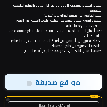
الهجرة المبكرة للشعوب الأولى إلى أستراليا - متأثرة بالمناظر الطبيعية
المتطورة
البحث الملعون عن مقبرة الملك توت (فيديو)
الحمض النووي يلقي الضوء على ثقافة التابوت الخشبي من العصر
الحديدي في بانغ مافا، تايلاند
عثرت أعمال التنقيب المستمرة في ساتون هوو على قطع مفقودة من
الدلو البيزنطي
العلماء يبحثون عن "أتلانتس" في أمريكا الشمالية - تمت دراسة المناظر
الطبيعية المغمورة في خليج المكسيك
تكشف الأسنان البالغة من العمر 4000 عام عن أقدم الإنسان
مواقع صديقة
+
!
اول اثنين ريادة اعمال