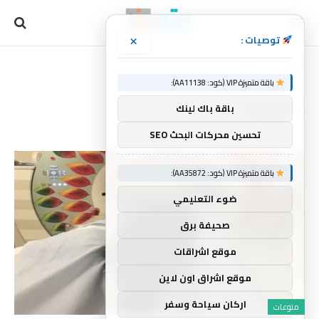
×
توصيات :
الرئيسية
المميتة
»
باقة متميزة VIP (كود: AA11138):
المميتة
باقة باك لينك
تحسين محركات البحث SEO
باقة متميزة VIP (كود: AA35872):
ضوء التعليمي
صحيفة برق
موقع اشراقات
موقع اشراق اون لاين
اركان سياحة وسفر
منوعات