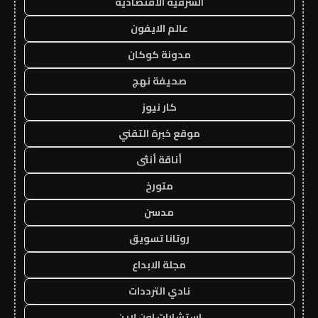
الشرقية الاقتصادية
عالم الايفون
مدونة كوكان
صحيفة نهج
كار نيوز
موقع خبرة التقني
أناقة أنثى
متورخ
مدسن
روتانا تسويق
مجلة الابداع
نادي الترددات
استشارات اون لاين