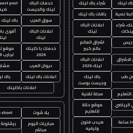
اك لينك
شراء باك لينك
خدمات الباك
لينك والجيست
ضيف
ابط نصية
باقات باك لينك
سوق العرب
باك لينك با
نك، شراء
اعلانات الباك
ينكات
لينك
اعلانات الباك
أقوى باق
لينك
لين
دريس
اشراق العالم
عالم كبير
خدمات با كلينك
موقع تج
2026
تجارب ال
الاشراق
اعلانات الباك
لينك 2026
ديوان العرب
مشار
ن طب
باك لينك
اعلانات باك لينك
باك ل
وجيست بوست
اعلانات باكلينك
التعليم
مجلة تقنية
 الرياضي
موقع حالة
للتعليم
يلا شوت
a shoot
هيدب فنون
مباريات اليوم
برشلونة 
وترفيه
مباشر