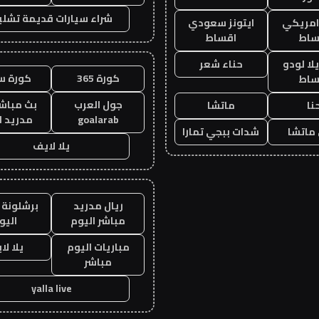
شراء سيارات قديمة تشلي
 امريكي
ايتونز سعودي
ساط
اقساط
ا لودو
حناء شعر
كورة 365
كورة س
ساط
جول العرب
بث مباشر
نا
ماتشا
goalarab
مدريد ا
ماتشا
شدات ببجي تمارا
يلا لايف
ريال مدريد
برشلونة 
مباشر اليوم
اليو
مباريات اليوم
يلا لا
مباشر
yalla live