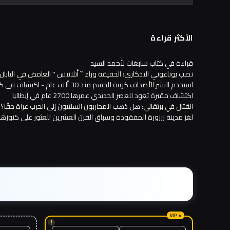
الأكثر قراءة
قراءة في كتاب سابغات لأحمد السيد
نصب يوناغوني التذكاري: الحقيقة وراء `` أتلانتس '' الغامض في اليابان 
استخدم البشر الأصداف كزينة للجسم منذ 30 ألف عام - اكتشاف في كويفا دي أرداليس في ملقة
اكتشاف مقبرة تعود للعصر الحديدي عمرها 2700 عام في إيطاليا
القتال في برتقالي: هل ذهب المحاربون السلتيون إلى الحرب عراة حقًا؟
لغز مدينة زرزورة المفقودة وسباق القرن العشرين للعثور على كنوزها
!