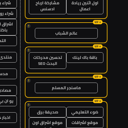
شراء ب
اول اثنين ريادة
مشاركة ارباح
اعمال
ادسنس
شراء رو
اشراق ل
!
باكل
عالم الشباب
الت
!
منتدى 
باقة باك لينك
تحسين محركات
البحث SEO
مدس
!
ماسنجر المسلم
مصادر 
يو ان بي
!
ضوء التعليمي
صحيفة برق
اخبار 24 ساعة
موقع اشراقات
موقع اشراق اون