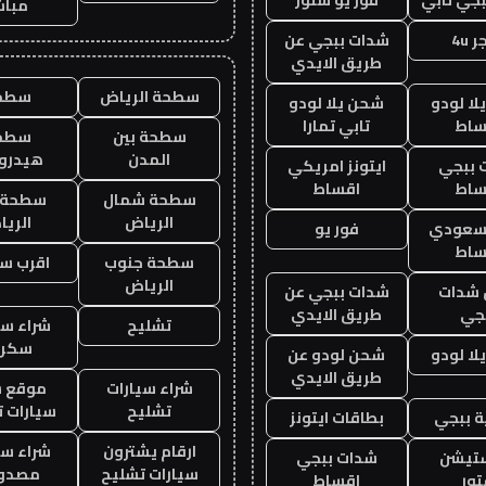
مباش
 4u
شدات ببجي عن
طريق الايدي
سطحة الرياض
سطح
ا لودو
شحن يلا لودو
ساط
تابي تمارا
سطحة بين
سطح
المدن
هيدرو
 ببجي
ايتونز امريكي
ساط
اقساط
سطحة شمال
سطحة 
الرياض
الري
 سعودي
فور يو
ساط
سطحة جنوب
اقرب س
الرياض
شدات
شدات ببجي عن
جي
طريق الايدي
تشليح
شراء سي
سكرا
ا لودو
شحن لودو عن
طريق الايدي
شراء سيارات
موقع ش
تشليح
سيارات 
 ببجي
بطاقات ايتونز
ارقام يشترون
شراء سي
ستيشن
شدات ببجي
سيارات تشليح
مصدو
ور
اقساط