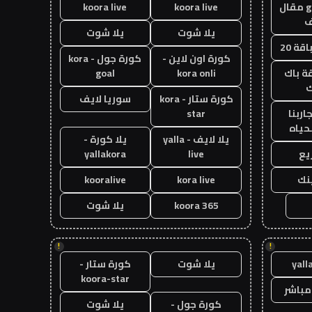
guest post مقال
koora live
koora live
يلا شوت
يلا شوت
قة 20
كورة اون لاين -
كورة جول - kora
ة باك
kora onli
goal
ك
كورة ستار - kora
سوريا لايف
اربنا
star
حياه
يلا لايف - yalla
يلا كورة -
يع
live
yallakora
ينك
kora live
kooralive
koora 365
يلا شوت
!
!
yall
يلا شوت
كورة ستار -
koora-star
مباشر
كورة جول -
يلا شوت