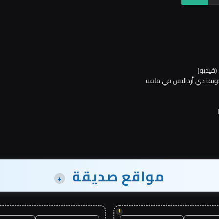
(فيديو)
مواقع صديقة
+
!