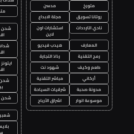
متورخ
مدسن
متجر
روتانا تسويق
مجلة الابداع
نادي الترددات
استشارات اون
شحن يل
لاين
اق
المعارف
هيدب فيديو
شدات
اق
رمح التقنية
رذاذ التجارة
ايتونز
طعم وكيف
شهود نت
اق
أركاني
مباشر التقنية
شحن 
بب
مدونة صحبة
شرقيات السياحة
شحن يل
موسوعة انوار
اشراق الأرباح
شعبية
بلاي
ست