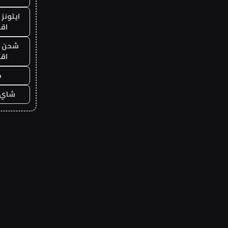
ايتونز
اق
شحن يل
اق
ح
شاي 