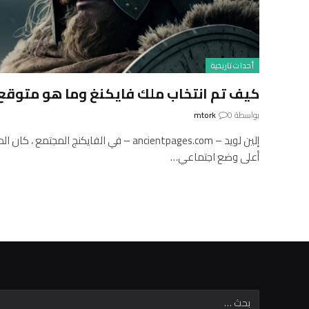
أحداث تاريخية
كيف تم انتخاب ملك فايكنغ وما هو متوقع
بواسطة
0
mtork
إلين لويد – ancientpages.com – في الفايكنج الم
أعلى وضع اجتماعي…