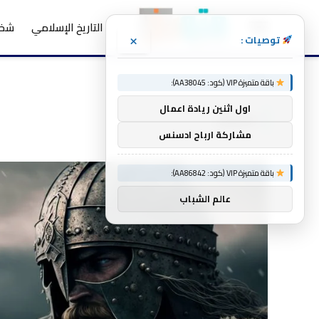
التاريخ الإسلامي
شخص
×
توصيات :
الرئيسية
انتخاب
»
باقة متميزة VIP (كود: AA38045):
اول اثنين ريادة اعمال
انتخاب
مشاركة ارباح ادسنس
باقة متميزة VIP (كود: AA86842):
عالم الشباب