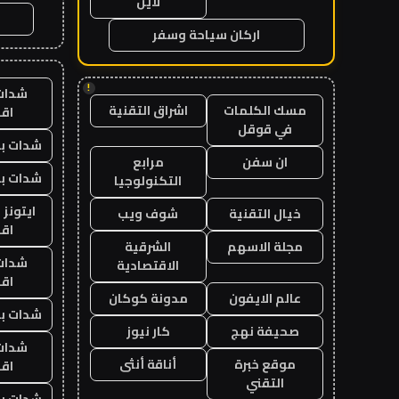
لاين
اركان سياحة وسفر
!
شدات
مسك الكلمات
اشراق التقنية
اق
في قوقل
شدات بب
ان سفن
مرابع
شدات بب
التكنولوجيا
ايتونز
خيال التقنية
شوف ويب
اق
مجلة الاسهم
الشرقية
شدات
الاقتصادية
اق
عالم الايفون
مدونة كوكان
شدات بب
صحيفة نهج
كار نيوز
شدات
موقع خبرة
أناقة أنثى
اق
التقني
شدات بب