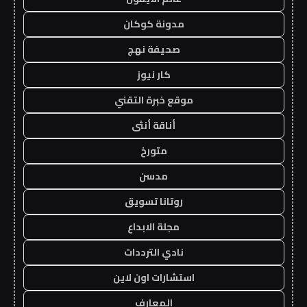
مدونة كوكان
صحيفة نهج
كار نيوز
موقع خبرة التقني
أناقة أنثى
متورخ
مدسن
روتانا تسويق
مجلة الابداع
نادي الترددات
استشارات اون لاين
المعارف