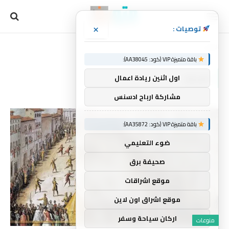
×
توصيات :
الرئيسية
شجارا
»
باقة متميزة VIP (كود: AA38045):
شجارا
اول اثنين ريادة اعمال
مشاركة ارباح ادسنس
باقة متميزة VIP (كود: AA35872):
ضوء التعليمي
صحيفة برق
موقع اشراقات
موقع اشراق اون لاين
اركان سياحة وسفر
منوعات