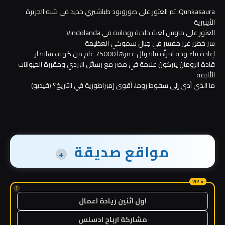
Qunkasaura: تم العثور على صوروبود طباشيري جديد في شبه الجزيرة
الأيبيرية
العثور على ماوس لعبة جلدية رومانية في Vindolanda
سر خطير غير مفسر في جبال سموكي العظيمة
إعادة بناء وجه امرأة نياندرتال عمرها 75000 عام من كهف شانيدار
قادة الرومان يتركون علامة في مصر مع رسائل البردي ومقبرة الحيوانات
الأليفة
ما الذي أدى إلى سقوط روما، أقوى إمبراطورية في التاريخ؟ (فيديو)
مواقع صديقة
+
!
اول اثنين ريادة اعمال
مشاركة ارباح ادسنس