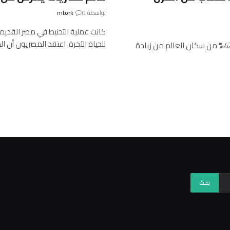
بواسطة
0
mtork
كانت عملية التحنيط في مصر القدي
للحياة الآخرة. اعتقد المصريون أن ا
AncientPages.com – وفقًا لأطلس السمنة العالمي، سيعاني 42% من سكان العالم من زيادة