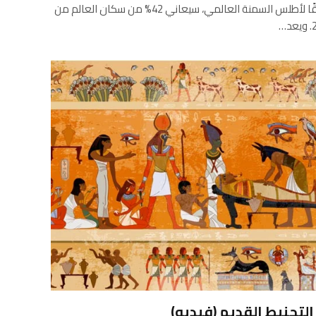
قسطنطين بانيجيريس/المحادثة وفقًا لأطلس السمنة العالمي، سيعاني 42% من سكان العالم من
لتحنيط القديم (فيديو)