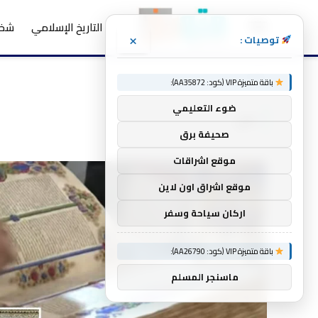
التاريخ الإسلامي
شخص
×
توصيات :
الرئيسية
فن
»
باقة متميزة VIP (كود: AA35872):
ضوء التعليمي
فن
صحيفة برق
موقع اشراقات
موقع اشراق اون لاين
اركان سياحة وسفر
باقة متميزة VIP (كود: AA26790):
ماسنجر المسلم