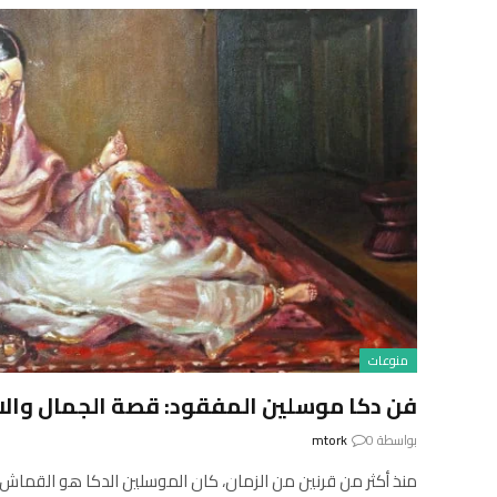
منوعات
فن دكا موسلين المفقود: قصة الجمال والا
بواسطة
0
mtork
منذ أكثر من قرنين من الزمان، كان الموسلين الدكا هو القماش الأ