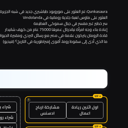
Qunkasaura: تم العثور على صوروبود طباشيري جديد في شبه الجزيرة الأيبيرية
العثور على ماوس لعبة جلدية رومانية في Vindolanda
سر خطير غير مفسر في جبال سموكي العظيمة
إعادة بناء وجه امرأة نياندرتال عمرها 75000 عام من كهف شانيدار
قادة الرومان يتركون علامة في مصر مع رسائل البردي ومقبرة الحيوانا
ما الذي أدى إلى سقوط روما، أقوى إمبراطورية في التاريخ؟ (فيديو)
!
شراء ب
اول اثنين ريادة
مشاركة ارباح
اعمال
ادسنس
شراء رو