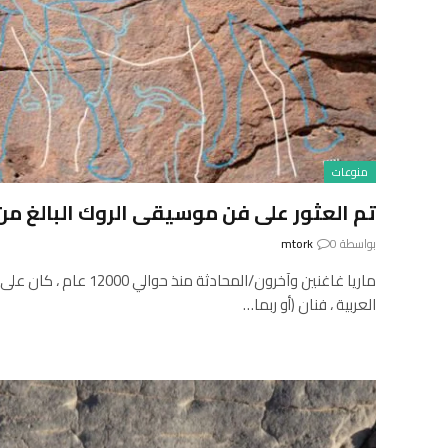
منوعات
تم العثور على فن موسيقى الروك البالغ من العمر 0
بواسطة
0
mtork
ماريا غاغنين وآخرون/المحادثة
العربية ، فنان (أو ربما…