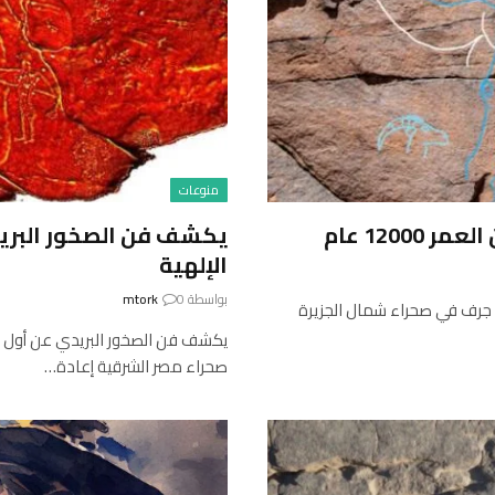
منوعات
1200 عام
يكشف فن الصخور البريد
الإلهية
بواسطة
0
mtork
 منذ حوالي 12000 عام ، كان على جرف في صحراء شمال الجزيرة
يكشف فن الصخور البريدي عن أول مل
صحراء مصر الشرقية إعادة…