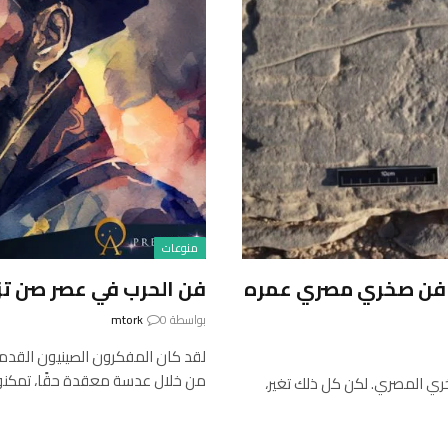
منوعات
في فن صخري مصري عمره
فن الحرب في عصر صن تز
بواسطة
0
mtork
لقد كان المفكرون الصينيون القدم
من خلال عدسة معقدة حقًا، تمكن
خري المصري. لكن كل ذلك تغير،