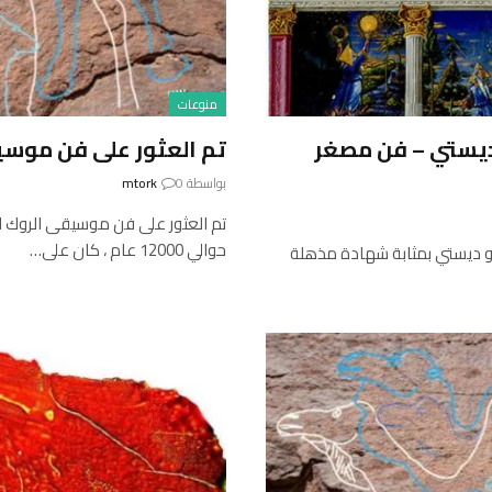
منوعات
ديستي – فن مصغر
تم العثور على فن موسيقى ال
بواسطة
0
mtork
حوالي 12000 عام ، كان على…
ب المقدس لبورسو ديستي بمثابة شهادة مذهلة