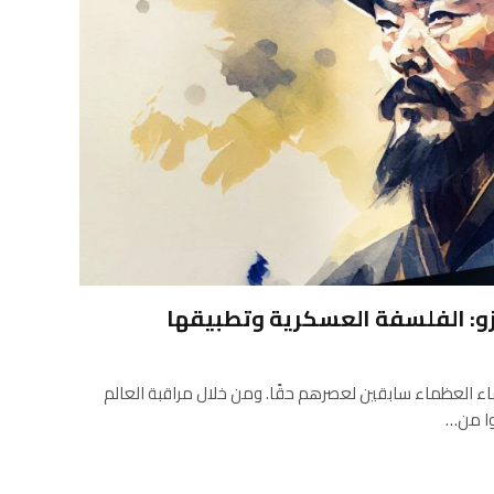
و: الفلسفة العسكرية وتطبيقها
اء العظماء سابقين لعصرهم حقًا. ومن خلال مراقبة العالم
وا من…