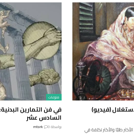
منوعات
ستغلال (فيديو)
في فن التمارين البدنية
السادس عشر
بواسطة
0
mtork
كثر طلبًا والأكثر تكلفة في