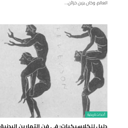
العالم، وكان يزين خزائن…
أحداث تاريخية
دليل للكلاسيكيات: في فن التمارين البدنية