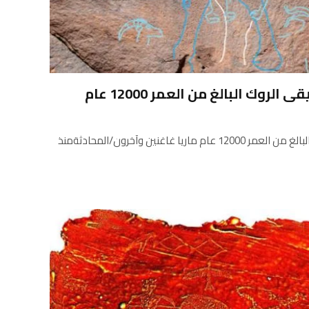
روك البالغ من العمر 12000 عام
تم العثور على فن موسيقى الروك البالغ من العمر 12000 عام ماريا غاغنين وآخرون/المحادثةمنذ