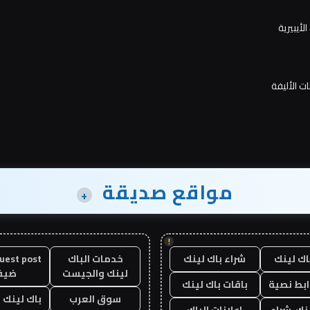
ت الأليفة
مواقع صديقة
+
!
اك لينك
شراء باك لينك
خدمات الباك
لينك والجيست
ضيف
ابط نصية
باقات باك لينك
سوق العرب
باك لينك با