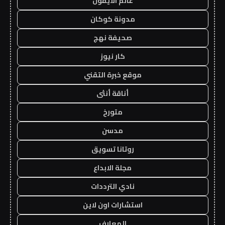
عالم الايفون
مدونة كوكان
صحيفة نهج
كار نيوز
موقع خبرة التقني
أناقة أنثى
متورخ
مدسن
روتانا تسويق
مجلة الابداع
نادي الترددات
استشارات اون لاين
المعارف