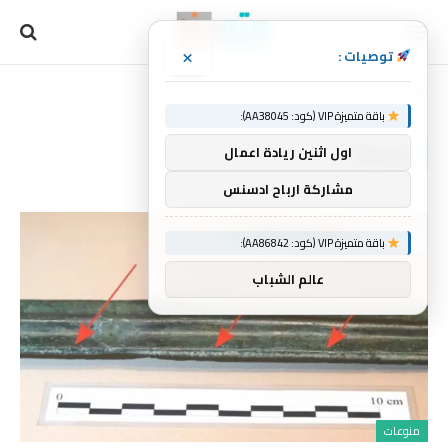
×
توصيات :
الرئيسية
لجزيرة
»
باقة متميزة VIP (كود: AA38045):
لجزيرة
اول اثنين ريادة اعمال
مشاركة ارباح ادسنس
باقة متميزة VIP (كود: AA86842):
عالم الشباب
منوعات