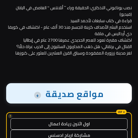
نصب يوناغوني التذكاري: الحقيقة وراء `` أتلانتس '' الغامض في اليابان
(فيديو)
قراءة في كتاب سابغات لأحمد السيد
استخدم البشر الأصداف كزينة للجسم منذ 30 ألف عام - اكتشاف في كويفا
دي أرداليس في ملقة
اكتشاف مقبرة تعود للعصر الحديدي عمرها 2700 عام في إيطاليا
القتال في برتقالي: هل ذهب المحاربون السلتيون إلى الحرب عراة حقًا؟
لغز مدينة زرزورة المفقودة وسباق القرن العشرين للعثور على كنوزها
مواقع صديقة
+
!
اول اثنين ريادة اعمال
مشاركة ارباح ادسنس