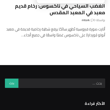
الغضب السياحي في ناكسوس: رخام قديم
معبد في المعبد المقدس
بواسطة
0
mtork
أثارت صورة فيروسية تُظهر سائحًا يرفع شظية رخامية قديمة في معبد
أبولو (بوردارا) على ناكسوس غضبًا واسعًا في جميع أنحاء…
الأكثر قراءة