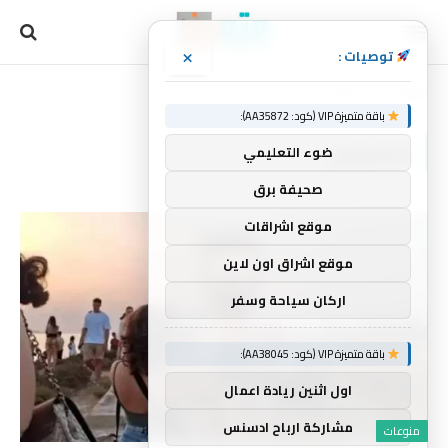
×
توصيات :
الرئيسية
ناكسوس
»
باقة متميزة VIP (كود: AA35872):
ناكسوس
ضوء التعليمي
صحيفة برق
موقع اشراقات
موقع اشراق اون لاين
اركان سياحة وسفر
باقة متميزة VIP (كود: AA38045):
اول اثنين ريادة اعمال
مشاركة ارباح ادسنس
منوعات