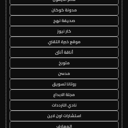
مدونة كوكان
صحيفة نهج
كار نيوز
موقع خبرة التقني
أناقة أنثى
متورخ
مدسن
روتانا تسويق
مجلة الابداع
نادي الترددات
استشارات اون لاين
المعارف