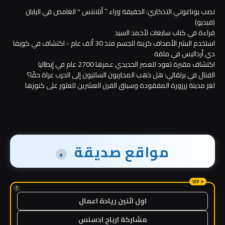
نصب يوناغوني التذكاري: الحقيقة وراء `` أتلانتس '' الغامض في اليابان
(فيديو)
قراءة في كتاب سابغات لأحمد السيد
استخدم البشر الأصداف كزينة للجسم منذ 30 ألف عام - اكتشاف في كويفا
دي أرداليس في ملقة
اكتشاف مقبرة تعود للعصر الحديدي عمرها 2700 عام في إيطاليا
القتال في برتقالي: هل ذهب المحاربون السلتيون إلى الحرب عراة حقًا؟
لغز مدينة زرزورة المفقودة وسباق القرن العشرين للعثور على كنوزها
مواقع صديقة
+
!
اول اثنين ريادة اعمال
مشاركة ارباح ادسنس