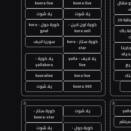
guest post مقال
koora live
koora live
يلا شوت
يلا شوت
قة 20
كورة اون لاين -
كورة جول - kora
ة باك
kora onli
goal
ك
كورة ستار - kora
سوريا لايف
اربنا
star
حياه
يلا لايف - yalla
يلا كورة -
يع
live
yallakora
ينك
kora live
kooralive
koora 365
يلا شوت
!
!
yall
يلا شوت
كورة ستار -
koora-star
مباشر
كورة جول -
يلا شوت