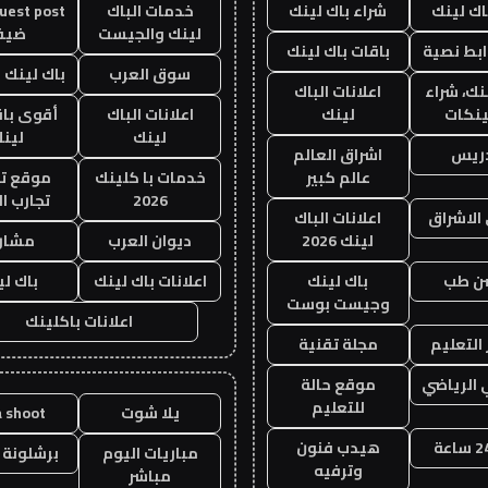
اك لينك
شراء باك لينك
خدمات الباك
لينك والجيست
ضيف
ابط نصية
باقات باك لينك
سوق العرب
باك لينك با
نك، شراء
اعلانات الباك
ينكات
لينك
اعلانات الباك
أقوى باق
لينك
لين
دريس
اشراق العالم
عالم كبير
خدمات با كلينك
موقع تج
2026
تجارب ال
الاشراق
اعلانات الباك
لينك 2026
ديوان العرب
مشار
ن طب
باك لينك
اعلانات باك لينك
باك ل
وجيست بوست
اعلانات باكلينك
التعليم
مجلة تقنية
 الرياضي
موقع حالة
للتعليم
يلا شوت
a shoot
هيدب فنون
مباريات اليوم
برشلونة 
وترفيه
مباشر