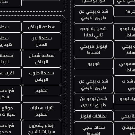
مباش
 4u
شدات ببجي عن
طريق الايدي
سطحة الرياض
سطح
ا لودو
شحن يلا لودو
ساط
تابي تمارا
سطحة بين
سطح
المدن
هيدرو
 ببجي
ايتونز امريكي
ساط
اقساط
سطحة شمال
سطحة 
الرياض
الري
 سعودي
فور يو
ساط
سطحة جنوب
اقرب س
الرياض
شدات
شدات ببجي عن
جي
طريق الايدي
تشليح
شراء سي
سكرا
ا لودو
شحن لودو عن
طريق الايدي
شراء سيارات
موقع ش
تشليح
سيارات 
 ببجي
بطاقات ايتونز
ارقام يشترون
شراء سي
ستيشن
شدات ببجي
سيارات تشليح
مصدو
ور
اقساط