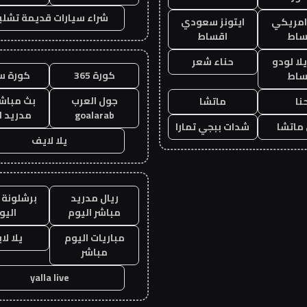
شراء سيارات قديمة تشلي
 امريكي
ايتونز سعودي
ساط
اقساط
ا لودو
حناء شعر
كورة 365
كورة س
ساط
جول العرب
بث مباشر
نا
ماتشا
goalarab
مدريد ا
ماتشا
شدات ببجي تمارا
يلا لايف
ريال مدريد
برشلونة 
مباشر اليوم
اليو
مباريات اليوم
يلا لا
مباشر
yalla live