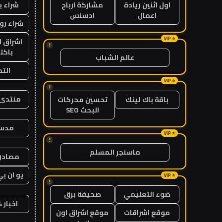
شراء ب
اول اثنين ريادة
مشاركة ارباح
اعمال
ادسنس
شراء رو
اشراق ل
!
باكل
عالم الشباب
الت
!
منتدى 
باقة باك لينك
تحسين محركات
البحث SEO
مدس
!
ماسنجر المسلم
مصادر 
يو ان بي
!
ضوء التعليمي
صحيفة برق
اخبار 24 ساعة
موقع اشراقات
موقع اشراق اون