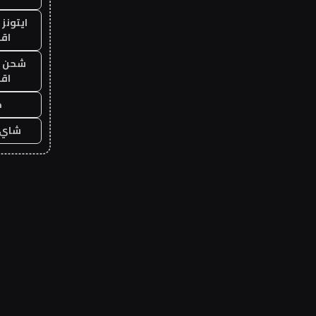
ايتونز
اق
شحن يل
اق
ح
شاي 