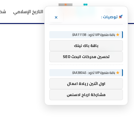
التاريخ الإسلامي
شخص
×
توصيات :
الرئيسية
والأطفال
»
باقة متميزة VIP (كود: AA11138):
باقة باك لينك
والأطفال
تحسين محركات البحث SEO
باقة متميزة VIP (كود: AA38045):
اول اثنين ريادة اعمال
مشاركة ارباح ادسنس