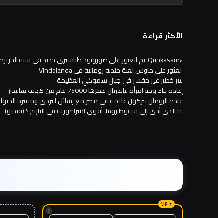
الأكثر قراءة
Qunkasaura: تم العثور على صوروبود طباشيري جديد في شبه الجزيرة الأيبيرية
العثور على ماوس لعبة جلدية رومانية في Vindolanda
سر خطير غير مفسر في جبال سموكي العظيمة
إعادة بناء وجه امرأة نياندرتال عمرها 75000 عام من كهف شانيدار
قادة الرومان يتركون علامة في مصر مع رسائل البردي ومقبرة الحيوانا
ما الذي أدى إلى سقوط روما، أقوى إمبراطورية في التاريخ؟ (فيديو)
!