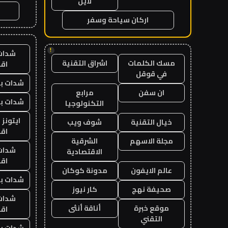
لاين
اركان سياحة وسفر
!
شدات
مسك الكلمات
اشراق التقنية
اق
في قوقل
شدات بب
ان سفن
مرابع
شدات بب
التكنولوجيا
ايتونز
خيال التقنية
شوف ويب
اق
مجلة الاسهم
الشرقية
شدات
الاقتصادية
اق
عالم الايفون
مدونة كوكان
شدات بب
صحيفة نهج
كار نيوز
شدات
موقع خبرة
أناقة أنثى
اق
التقني
شدات بب