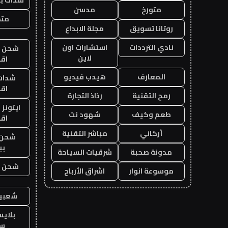
متورخ
مدسن
متجر
روتانا تسويق
مجلة الابداع
نادي الترددات
استشارات اون
شحن يل
لاين
اق
المعارف
هيدب فيديو
شدات
اق
رمح التقنية
رذاذ التجارة
ايتونز
طعم وكيف
شهود نت
اق
أركاني
مباشر التقنية
شحن 
بب
مدونة صحبة
شرقيات السياحة
شحن يل
موسوعة انوار
اشراق الأرباح
شعبية
بلاي
ست