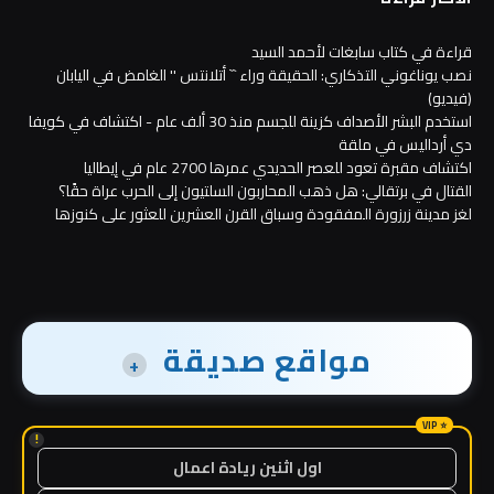
قراءة في كتاب سابغات لأحمد السيد
نصب يوناغوني التذكاري: الحقيقة وراء `` أتلانتس '' الغامض في اليابان
(فيديو)
استخدم البشر الأصداف كزينة للجسم منذ 30 ألف عام - اكتشاف في كويفا
دي أرداليس في ملقة
اكتشاف مقبرة تعود للعصر الحديدي عمرها 2700 عام في إيطاليا
القتال في برتقالي: هل ذهب المحاربون السلتيون إلى الحرب عراة حقًا؟
لغز مدينة زرزورة المفقودة وسباق القرن العشرين للعثور على كنوزها
مواقع صديقة
+
!
اول اثنين ريادة اعمال