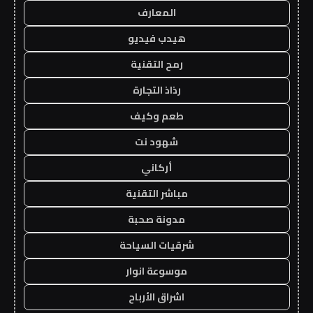
المعارف
هيدب فيديو
رمح التقنية
رذاذ التجارة
طعم وكيف
شهود نت
أركاني
مباشر التقنية
مدونة صحبة
شرقيات السياحة
موسوعة انوار
اشراق الأرباح