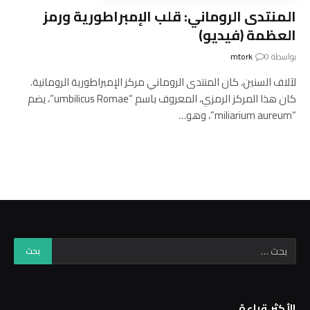
المنتدى الروماني: قلب الإمبراطورية ورمز
العظمة (فيديو)
بواسطة
0
mtork
لآلاف السنين، كان المنتدى الروماني مركز الإمبراطورية الرومانية.
كان هذا المركز الرمزي، المعروف باسم “umbilicus Romae”، يضم
“miliarium aureum”، وهو…
الأكثر قراءة