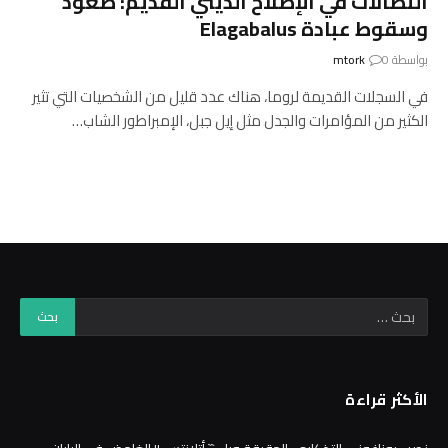
النضالات في الإصلاح الديني القديم: صعود
وسقوط عبادة Elagabalus
بواسطة
0
mtork
في السجلات القديمة لروما، هناك عدد قليل من الشخصيات التي تثير
الكثير من المؤامرات والجدل مثل إيل جبل، الإمبراطور الشاب…
الأكثر قراءة