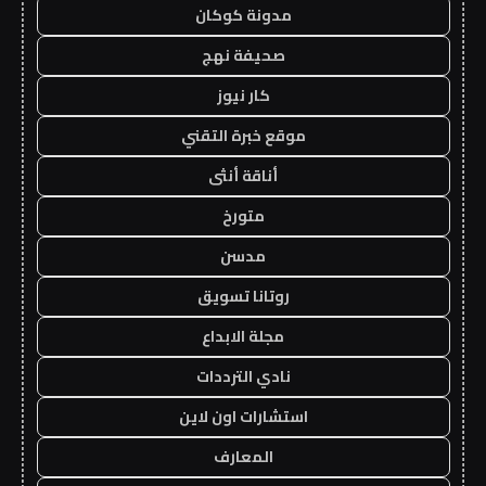
مدونة كوكان
صحيفة نهج
كار نيوز
موقع خبرة التقني
أناقة أنثى
متورخ
مدسن
روتانا تسويق
مجلة الابداع
نادي الترددات
استشارات اون لاين
المعارف