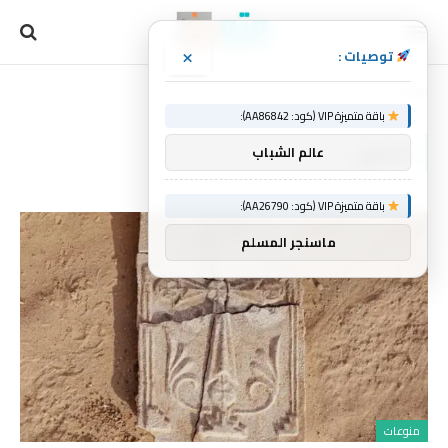
×
توصيات :
الرئيسية
الديني
»
باقة متميزة VIP (كود: AA86842):
الديني
عالم الشباب
باقة متميزة VIP (كود: AA26790):
ماسنجر المسلم
منوعات