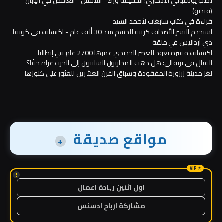
نصب يوناغوني التذكاري: الحقيقة وراء `` أتلانتس '' الغامض في اليابان
(فيديو)
قراءة في كتاب سابغات لأحمد السيد
استخدم البشر الأصداف كزينة للجسم منذ 30 ألف عام - اكتشاف في كويفا
دي أرداليس في ملقة
اكتشاف مقبرة تعود للعصر الحديدي عمرها 2700 عام في إيطاليا
القتال في برتقالي: هل ذهب المحاربون السلتيون إلى الحرب عراة حقًا؟
لغز مدينة زرزورة المفقودة وسباق القرن العشرين للعثور على كنوزها
مواقع صديقة
+
!
اول اثنين ريادة اعمال
مشاركة ارباح ادسنس