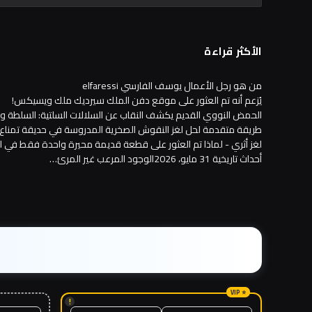
الأكثر قراءة
من هو رجل الأعمال يوسف الفارسي elfaressi
يُزعم أنه تم العثور على موقع دفن الملك سيرديك ملك ويسيكس!
الحمض النووي القديم يكشف النقاب عن السلالات السلتية: السلطة والقر
طريقة متقدمة لحل لغز النقوش الصخرية المدروسة في حديقة تمناع
لغز أثري - لماذا تم العثور على قطعة قديمة محيرة واحدة فقط في ال
أحداث تاريخية 31 مايو، 2026الوجود المرعب غير المرئ…
!