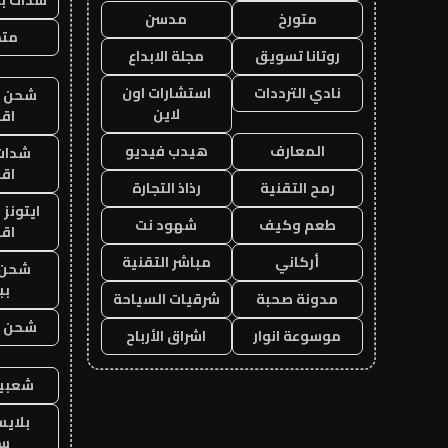
متورخ
مدسن
متجر
روتانا تسويق
مجلة الابداع
نادي الترددات
استشارات اون
شحن يل
لاين
اق
المعارف
هيدب فيديو
شدات
اق
رمح التقنية
رذاذ التجارة
ايتونز
طعم وكيف
شهود نت
اق
أركاني
مباشر التقنية
شحن 
بب
مدونة صحبة
شرقيات السياحة
شحن يل
موسوعة انوار
اشراق الأرباح
شعبية
بلاي
ست