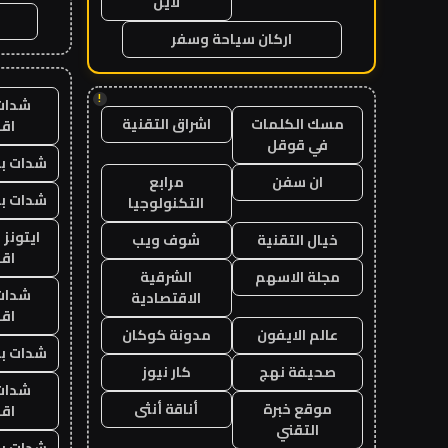
لاين
اركان سياحة وسفر
!
شدات
مسك الكلمات
اشراق التقنية
اق
في قوقل
شدات بب
ان سفن
مرابع
شدات بب
التكنولوجيا
ايتونز
خيال التقنية
شوف ويب
اق
مجلة الاسهم
الشرقية
شدات
الاقتصادية
اق
عالم الايفون
مدونة كوكان
شدات بب
صحيفة نهج
كار نيوز
شدات
موقع خبرة
أناقة أنثى
اق
التقني
شدات بب