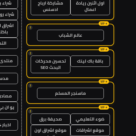
شراء ب
اول اثنين ريادة
مشاركة ارباح
اعمال
ادسنس
شراء رو
اشراق ل
!
باكل
عالم الشباب
الت
!
منتدى 
باقة باك لينك
تحسين محركات
البحث SEO
مدس
!
ماسنجر المسلم
مصادر 
يو ان بي
!
ضوء التعليمي
صحيفة برق
اخبار 24 ساعة
موقع اشراقات
موقع اشراق اون