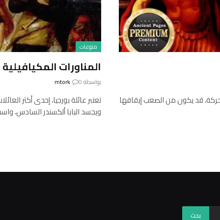
منوعات
المناورات المكيافيلية ل
بواسطة
0
mtork
 عجلة الحظ في الحركة، قد يكون من الصعب إيقافها
تعتبر عائلة بورجيا، إحدى أكثر الع
ويجسد البابا ألكسندر السادس، وا