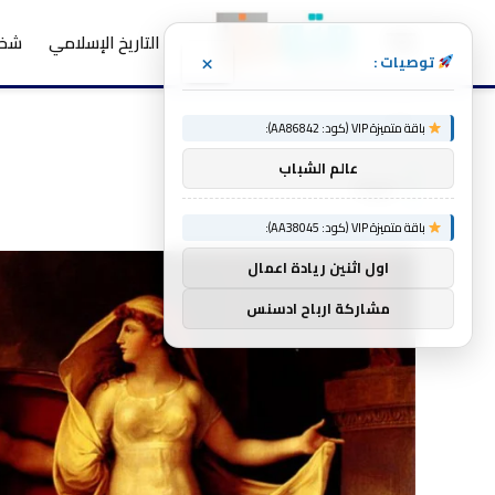
التاريخ الإسلامي
شخص
×
توصيات :
الرئيسية
لبيت
»
باقة متميزة VIP (كود: AA86842):
عالم الشباب
لبيت
باقة متميزة VIP (كود: AA38045):
اول اثنين ريادة اعمال
مشاركة ارباح ادسنس