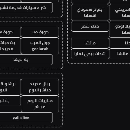
شراء سيارات قديمة تشلي
 امريكي
ايتونز سعودي
ساط
اقساط
ا لودو
حناء شعر
كورة 365
كورة س
ساط
جول العرب
بث مباشر
نا
ماتشا
goalarab
مدريد ا
ماتشا
شدات ببجي تمارا
يلا لايف
ريال مدريد
برشلونة 
مباشر اليوم
اليو
مباريات اليوم
يلا لا
مباشر
yalla live