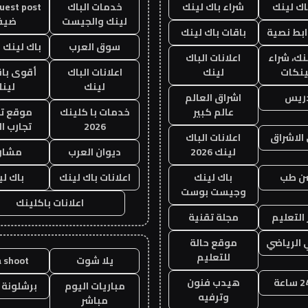
اك لينك
شراء باك لينك
خدمات الباك
لينك والجيست
ضيف
ابط نصية
باقات باك لينك
سوق العرب
باك لينك با
نك، شراء
اعلانات الباك
ينكات
لينك
اعلانات الباك
أقوى باق
لينك
لين
دريس
اشراق العالم
عالم كبير
خدمات با كلينك
موقع تج
2026
تجارب ال
الاشراق
اعلانات الباك
لينك 2026
ديوان العرب
مشار
ن طب
باك لينك
اعلانات باك لينك
باك ل
وجيست بوست
اعلانات باكلينك
التعليم
مجلة تقنية
 الرياضي
موقع حالة
للتعليم
يلا شوت
a shoot
هيدب فنون
مباريات اليوم
برشلونة 
وترفيه
مباشر