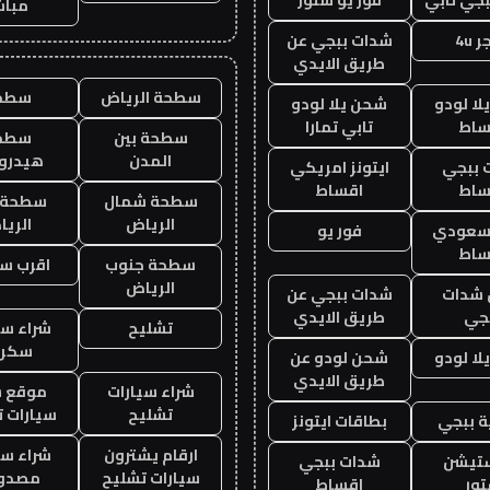
مباش
 4u
شدات ببجي عن
طريق الايدي
سطحة الرياض
سطح
ا لودو
شحن يلا لودو
ساط
تابي تمارا
سطحة بين
سطح
المدن
هيدرو
 ببجي
ايتونز امريكي
ساط
اقساط
سطحة شمال
سطحة 
الرياض
الري
 سعودي
فور يو
ساط
سطحة جنوب
اقرب س
الرياض
شدات
شدات ببجي عن
جي
طريق الايدي
تشليح
شراء سي
سكرا
ا لودو
شحن لودو عن
طريق الايدي
شراء سيارات
موقع ش
تشليح
سيارات 
 ببجي
بطاقات ايتونز
ارقام يشترون
شراء سي
ستيشن
شدات ببجي
سيارات تشليح
مصدو
ور
اقساط