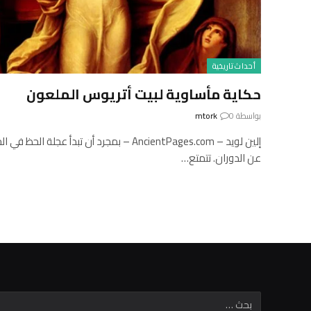
أحداث تاريخية
حكاية مأساوية لبيت أتريوس الملعون
بواسطة
0
mtork
إلين لويد – AncientPages.com – بمجرد أن تبدأ
عن الدوران. تتمتع…