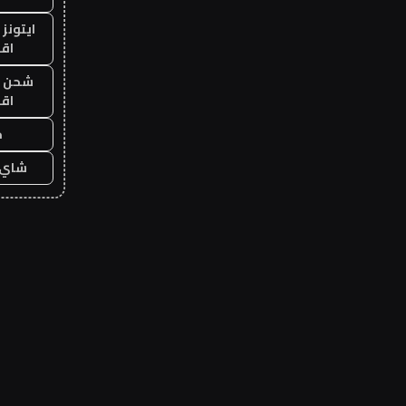
ايتونز
اق
شحن يل
اق
ح
شاي 