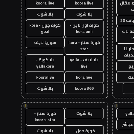
guest post مقال
koora live
koora live
يلا شوت
يلا شوت
قة 20
كورة اون لاين -
كورة جول - kora
ة باك
kora onli
goal
ك
كورة ستار - kora
سوريا لايف
اربنا
star
حياه
يلا لايف - yalla
يلا كورة -
يع
live
yallakora
ينك
kora live
kooralive
koora 365
يلا شوت
!
!
yall
يلا شوت
كورة ستار -
koora-star
مباشر
كورة جول -
يلا شوت