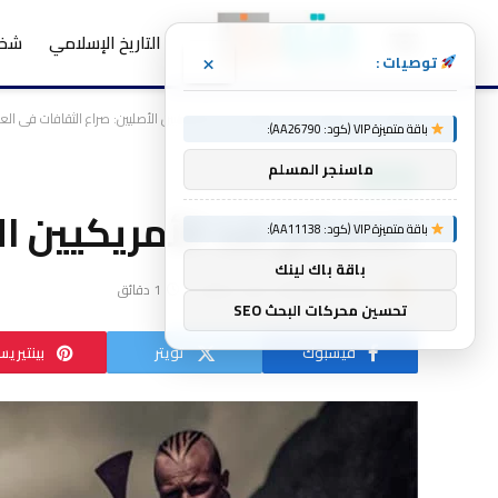
التاريخ الإسلامي
شخص
×
توصيات :
الرئيسية
منوعات
الفايكنج ضد الأمريكيين الأصليين: صراع الثقافات في العا
»
»
باقة متميزة VIP (كود: AA26790):
ماسنجر المسلم
منوعات
الفايكنج ضد الأمريكيين ال
باقة متميزة VIP (كود: AA11138):
باقة باك لينك
بواسطة
mtork
لا توجد تعليقات
1 دقائق
تحسين محركات البحث SEO
فيسبوك
تويتر
بينتيري