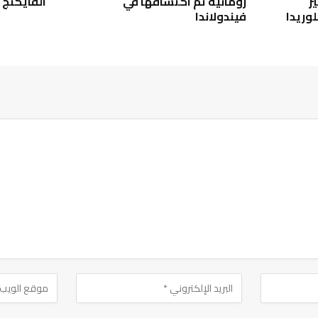
ر
رومانية تم اكتشافها في
الفايكنج 
وريدا
فيندولاندا