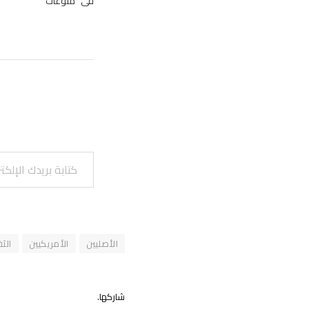
في "منوعات"
كتابة بريدك الإلكتروني...
الأصليين
الأمريكيين
الث
شاركها.