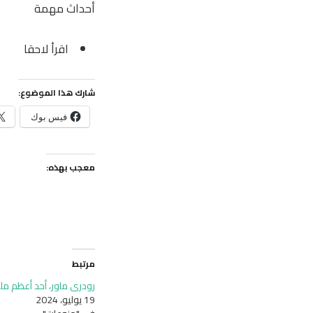
أحداث مهمة
اقرأ لاحقا
شارك هذا الموضوع:
فيس بوك
معجب بهذه:
مرتبط
رودري ماور، أحد أعظم مل
19 يوليو، 2024