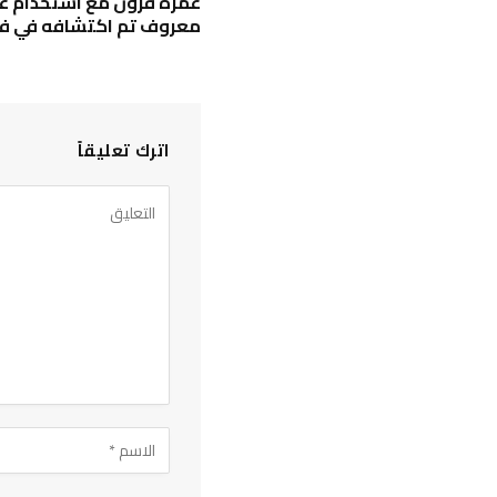
عمره قرون مع استخدام غي
معروف تم اكتشافه في فل
اترك تعليقاً