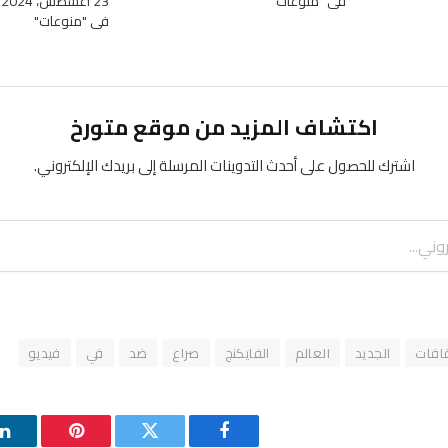
في "منوعات"
23 أغسطس، 2024
في "منوعات"
اكتشاف المزيد من موقع متورخ
اشترك للحصول على أحدث التدوينات المرسلة إلى بريدك الإلكتروني.
قافات
الجديد
العالم
الفايكنج
صراع
ضد
في
فيديو
فيسبوك
تويتر
بينتيريست
ل