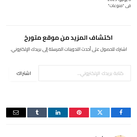
في "منوعات"
اكتشاف المزيد من موقع متورخ
اشترك للحصول على أحدث التدوينات المرسلة إلى بريدك الإلكتروني.
كتابة بريدك الإلكتروني...
اشتراك
فيسبوك
تويتر
بينتيريست
لينكدإن
Tumblr
البريد
الإلكترو