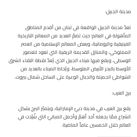
مدينة الجبيل:
تعدّ مدينة الجبيل الواقعة في لبنان من أقدم المناطق
المأهولة في العالم؛ حيث تضمّ العديد من المعالم التاريخية
الفينيقية والرومانية، وبعض المعالم الإسلامية من العصر
المملوكي، والمنازل القديمة الريفية التي تعود للعصور
الوسطى، ويقع فيها ميناء الجبيل الذي يُعدّ نقطة التقاء الشرق
الأوسط بالبحر الأبيض المتوسط، ويُحاط الميناء بالعديد من
الشواطئ الجميلة والجبال الوعرة على الساحل شمال بيروت.
برج العرب:
يقع برج العرب في مدينة دبيّ الإماراتية، ويتميّز البرج بشكل
الشراع ممّا يجعله أحد أهمّ وأجمل المبانيّ التي شُيّدت في
العالم خلال الخمسين عاماً الماضية.