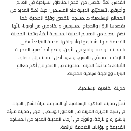
القدس: تُعدّ القدس من أقدم المناطق السياحية في العالم
وأعرقها، لأهميّتها الدينية عند المسلمين؛ حيث تضمّ العديد من
المعالم الإسلامية؛ كالمسجد الأقصى وقبّة الصخرة، كما
يقصدها الزوّار والحجاج المسيحيين والقادمين من أوروبا، لأنّها
تضمّ العديد من المعالم الدينية المسيحية أيضاً، وتتميّز المدينة
القديمة فيها بشوارعها وأسواقها. مدينة البتراء: تُسمّى
بالمدينة الوردية، وتقع في الأردن، وتضم أحد أضيق الممرات
التاريخية المسمّى بالسيق، ويعود أصل المدينة إلى حضارة
الأنباط، كما تُعدّ الخزنة المنحوتة في الصخر من أهم معالم
البتراء وواجهةً سياحية للمدينة.
مدينة القاهرة الإسلامية:
تُمثّل مدينة القاهرة الإسلامية أو القديمة مرآةً لشكل الحياة
في شبه الجزيرة العربية في العصور الوسطى، فهي مدينة مليئة
بالشوارع والأزقّة، وتتوزّع في أرجاء المدينة العديد من المساجد
القديمة والبوّابات الضخمة الرائعة.