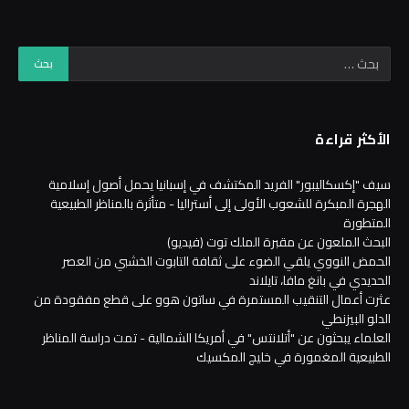
الأكثر قراءة
سيف "إكسكاليبور" الفريد المكتشف في إسبانيا يحمل أصول إسلامية
الهجرة المبكرة للشعوب الأولى إلى أستراليا - متأثرة بالمناظر الطبيعية
المتطورة
البحث الملعون عن مقبرة الملك توت (فيديو)
الحمض النووي يلقي الضوء على ثقافة التابوت الخشبي من العصر
الحديدي في بانغ مافا، تايلاند
عثرت أعمال التنقيب المستمرة في ساتون هوو على قطع مفقودة من
الدلو البيزنطي
العلماء يبحثون عن "أتلانتس" في أمريكا الشمالية - تمت دراسة المناظر
الطبيعية المغمورة في خليج المكسيك