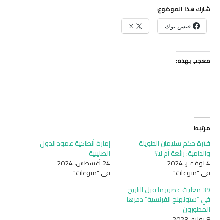
شارك هذا الموضوع:
فيس بوك
X
معجب بهذه:
مرتبط
فترة حكم سليمان الطويلة
إمارة أنطاكية عمود الدول
والدامية: رائعة أم لا؟
الصليبية
4 نوفمبر، 2024
24 أغسطس، 2024
في "منوعات"
في "منوعات"
39 مغليث عصور ما قبل التاريخ
في “ستونهنج الفرنسية” دمرها
المطورون
8 يونيو، 2023