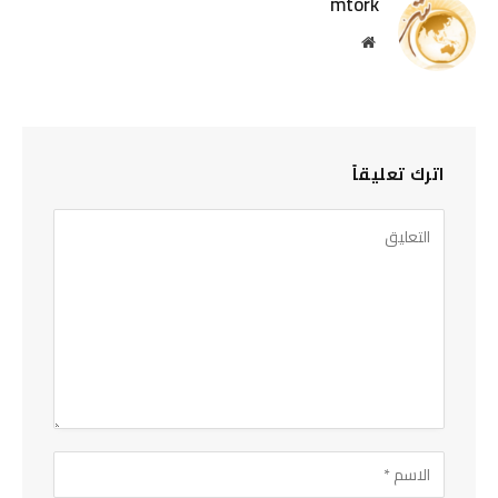
mtork
موقع
الويب
اترك تعليقاً