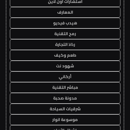
استشارات اون لاين
المعارف
هيدب فيديو
رمح التقنية
رذاذ التجارة
طعم وكيف
شهود نت
أركاني
مباشر التقنية
مدونة صحبة
شرقيات السياحة
موسوعة انوار