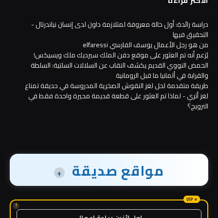
الأكثر قراءة
دراسة رائدة: أول حالة معروفة لمتلازمة داون لدى إنسان نياندرتال -
التحقيق فيها
من هو رجل الأعمال يوسف الفارسي elfaressi
يُزعم أنه تم العثور على موقع دفن الملك سيرديك ملك ويسيكس!
الحمض النووي القديم يكشف النقاب عن السلالات السلتية: السلطة
والقرابة في ألمانيا ما قبل الرومانية
طريقة متقدمة لحل لغز النقوش الصخرية المدروسة في حديقة تمناع
لغز أثري - لماذا تم العثور على قطعة قديمة محيرة واحدة فقط في
النرويج؟
مواقع صديقة
+
!
اول اثنين ريادة اعمال