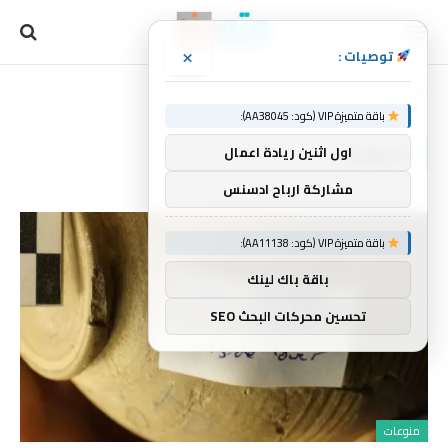
×
توصيات :
الرئيسية
السورية
»
باقة متميزة VIP (كود: AA38045):
السورية
اول اثنين ريادة اعمال
مشاركة ارباح ادسنس
باقة متميزة VIP (كود: AA11138):
باقة باك لينك
تحسين محركات البحث SEO
منوعات