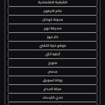
الشرقية الاقتصادية
عالم الايفون
مدونة كوكان
صحيفة نهج
كار نيوز
موقع خبرة التقني
أناقة أنثى
متورخ
مدسن
روتانا تسويق
مجلة الابداع
نادي الترددات