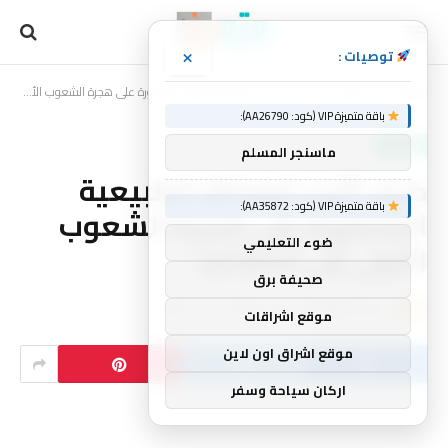
×
توصيات :
الرئيسية
منوعات
كيف أثرت المناظر الطبيعية المتطورة على هجرة الشعوب الأولى إلى أستراليا
»
»
باقة متميزة VIP (كود: AA26790):
منوعات
ماسنجر المسلم
كيف أثرت المناظر الطبيعية
باقة متميزة VIP (كود: AA35872):
المتطورة على هجرة الشعوب
ضوء التعليمي
الأولى إلى أستراليا
صحيفة برق
بواسطة
mtork
لا توجد تعليقات
3 دقائق
موقع اشراقات
موقع اشراق اون لاين
اركان سياحة وسفر