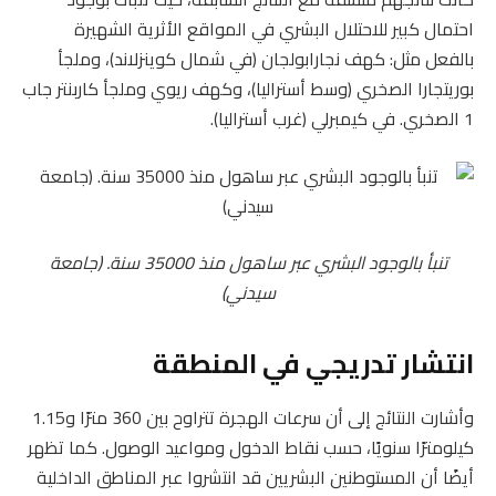
احتمال كبير للاحتلال البشري في المواقع الأثرية الشهيرة
بالفعل مثل: كهف نجارابولجان (في شمال كوينزلاند)، وملجأ
بوريتجارا الصخري (وسط أستراليا)، وكهف ريوي وملجأ كاربنتر جاب
1 الصخري. في كيمبرلي (غرب أستراليا).
تنبأ بالوجود البشري عبر ساهول منذ 35000 سنة. (
جامعة
سيدني
)
انتشار تدريجي في المنطقة
وأشارت النتائج إلى أن سرعات الهجرة تتراوح بين 360 مترًا و1.15
كيلومترًا سنويًا، حسب نقاط الدخول ومواعيد الوصول. كما تظهر
أيضًا أن المستوطنين البشريين قد انتشروا عبر المناطق الداخلية