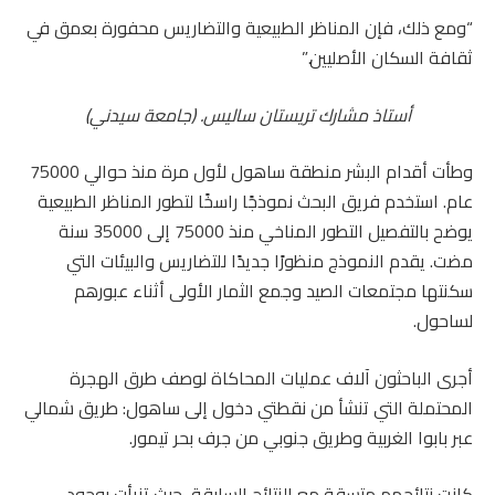
“ومع ذلك، فإن المناظر الطبيعية والتضاريس محفورة بعمق في
ثقافة السكان الأصليين.”
أستاذ مشارك تريستان ساليس. (
جامعة سيدني
)
وطأت أقدام البشر منطقة ساهول لأول مرة منذ حوالي 75000
عام. استخدم فريق البحث نموذجًا راسخًا لتطور المناظر الطبيعية
يوضح بالتفصيل التطور المناخي منذ 75000 إلى 35000 سنة
مضت. يقدم النموذج منظورًا جديدًا للتضاريس والبيئات التي
سكنتها مجتمعات الصيد وجمع الثمار الأولى أثناء عبورهم
لساحول.
أجرى الباحثون آلاف عمليات المحاكاة لوصف طرق الهجرة
المحتملة التي تنشأ من نقطتي دخول إلى ساهول: طريق شمالي
عبر بابوا الغربية وطريق جنوبي من جرف بحر تيمور.
كانت نتائجهم متسقة مع النتائج السابقة، حيث تنبأت بوجود