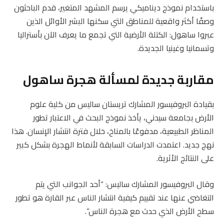
باستخدام نموذج ديناميكي يرسم المشهد المتغير، قدم الباحثون
وصفًا أكثر واقعية للمناطق التي سكنها البشر الأوائل الذين
عبروا ساهول: الكتلة الأرضية التي تجمع ما يعرف الآن بأستراليا
وتسمانيا وغينيا الجديدة.
مقاربة جديدة لمسألة هجرة ساهول
بقيادة البروفيسور المشارك تريستان ساليس من كلية علوم
الأرض بجامعة سيدني، يأخذ نموذج البحث في الاعتبار تطور
المناظر الطبيعية، مدفوعًا بالمناخ، خلال فترة انتشار الإنسان. هذا
نهج جديد. اعتمدت الدراسات السابقة لأنماط الهجرة بشكل كبير
على النتائج الأثرية.
وقال البروفيسور المشارك ساليس: “أحد الجوانب التي يتم
التغاضي عنها عند تقييم كيفية انتشار الناس عبر القارة هو تطور
سطح الأرض الذي حدث مع هجرة الناس”.