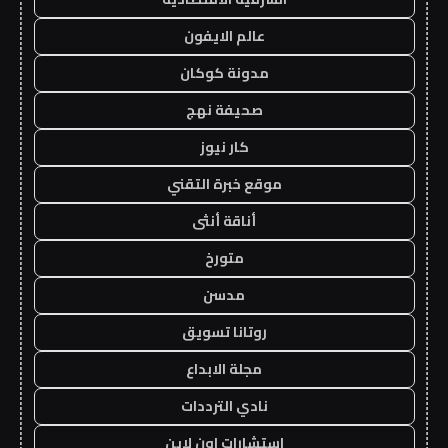
عالم الايفون
مدونة كوكان
صحيفة نهج
كار نيوز
موقع خبرة التقني
أناقة أنثى
متورخ
مدسن
روتانا تسويق
مجلة الابداع
نادي الترددات
استشارات اون لاين