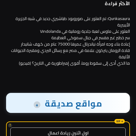
الأكثر قراءة
Qunkasaura: تم العثور على صوروبود طباشيري جديد في شبه الجزيرة
الأيبيرية
العثور على ماوس لعبة جلدية رومانية في Vindolanda
سر خطير غير مفسر في جبال سموكي العظيمة
إعادة بناء وجه امرأة نياندرتال عمرها 75000 عام من كهف شانيدار
قادة الرومان يتركون علامة في مصر مع رسائل البردي ومقبرة الحيوانات
الأليفة
ما الذي أدى إلى سقوط روما، أقوى إمبراطورية في التاريخ؟ (فيديو)
مواقع صديقة
+
!
اول اثنين ريادة اعمال