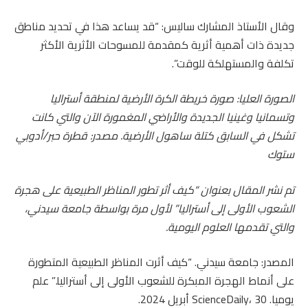
وقال الأستاذ المشارك ساليس: “قد يساعد هذا في تحديد مناطق
جديدة ذات أهمية أثرية كمقدمة للمسوحات الأثرية الأكثر
تكلفة والمستهلكة للوقت”.
الصورة العليا: صورة خريطة الكرة الأرضية لمنطقة أستراليا
وتسمانيا وغينيا الجديدة والأراضي المغمورة الآن والتي كانت
تشكل في السابق كتلة ساهول الأرضية. مصدر:
قطرة حبر
/أدوبي
ستوك
تم نشر المقال بعنوان “كيف أثر تطور المناظر الطبيعية على هجرة
الشعوب الأولى إلى أستراليا” لأول مرة بواسطة
جامعة سيدني
،
والتي تقدمها العلوم اليومية.
المصدر: جامعة سيدني. “كيف أثرت المناظر الطبيعية المتطورة
على أنماط الهجرة المبكرة للشعوب الأولى إلى أستراليا.” علم
يوميا. ScienceDaily، 30 أبريل 2024.