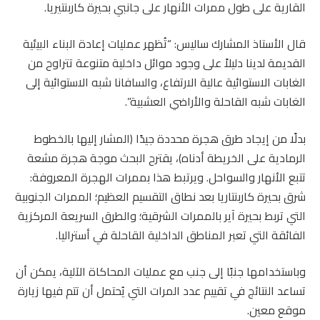
القارية على طول ممرات الأنهار على جانبي بحيرة كاربنتيريا.
قال الأستاذ المشارك ساليس: “تُظهر عمليات إعادة البناء البيئية
القديمة لدينا دليلاً على وجود موائل داخلية متنوعة تتراوح من
الغابات الاستوائية عالية الارتفاع، والسافانا شبه الاستوائية إلى
الغابات شبه القاحلة والأراضي العشبية”.
بدلًا من إيجاد طرق هجرة محددة جيدًا (المشار إليها بالخطوط
الرمادية على الخريطة أدناه)، يقترح البحث موجة هجرة مشعة
تتبع الأنهار والسواحل. ويرتبط هذا بممرات الهجرة المعروفة:
شرق بحيرة كاربنتاريا بعد نطاق التقسيم العظيم؛ الممرات الجنوبية
التي تربط بحيرة آير بالممرات الشرقية؛ والطرق السريعة المركزية
الفائقة التي تعبر المناطق الداخلية القاحلة في أستراليا.
وباستخدامها جنبًا إلى جنب مع عمليات المحاكاة الآلية، يمكن أن
تساعد النتائج في تقييم عدد المرات التي يُحتمل أن تتم فيها زيارة
موقع معين.