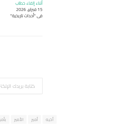
أثناء إلقاء خطاب
15 فبراير، 2026
في "أحداث تاريخية"
كتابة بريدك الإلكتروني...
أخيه
أمير
الأمير
بأمر