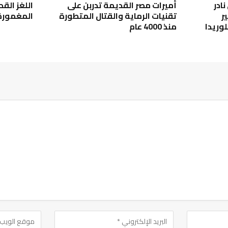
ادر
أميرات مصر القديمة تدربن على
اللغز القد
ر
تقنيات الرماية والقتال المتطورة
المغمورة
وريدا
منذ 4000 عام