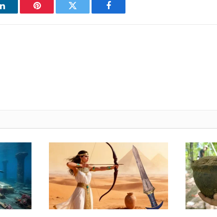
فيسبوك
تويتر
بينتيريست
ل