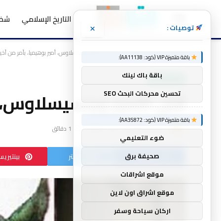
التاريخ الإسلامي
شخص
×
توصيات :
الرئيسية
أحداث تاريخية
قُتل الأمير وينسيسلاوس، أمير بوهيميا، بأمر من أخي
»
»
باقة متميزة VIP (كود: AA11138):
باقة باك لينك
أحداث تاريخية
قُتل الأمير وينسيسلاوس، أ
تحسين محركات البحث SEO
باقة متميزة VIP (كود: AA35872):
بواسطة
mtork
لا توجد تعليقات
1 دقائق
ضوء التعليمي
صحيفة برق
فيسبوك
تويتر
بينتيري
موقع اشراقات
موقع اشراق اون لاين
اركان سياحة وسفر