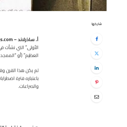
شاركها
أ. ساذرلاند – AncientPages.com –
الأولى” التي نشأت ف
العظيم” (أو “الممجد ب
باعتباره فترة اضطراب
والصراعات.