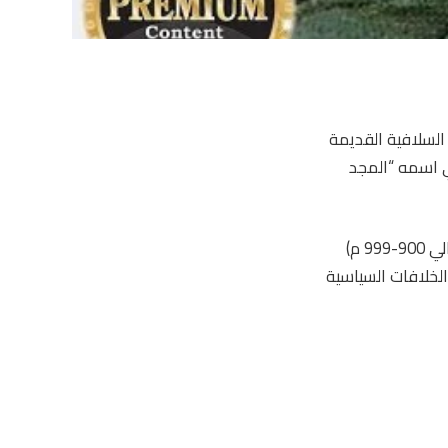
السلافية القديمة
ي اسمه “المجد
لم يكن هذا القرن وقتًا عاديًا بالنسبة للناس، وكثيرًا ما يفكر المؤرخون في القرن العاشر (حوالي 900-999 م)
الخلافات السياسية