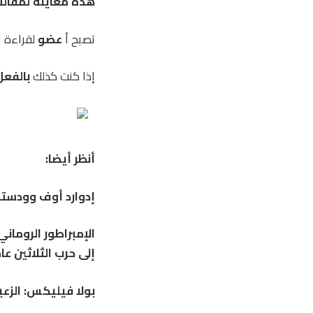
هذه معاينة لمقالتنا الم
تصبح أ
عضو
لقراءة ا
إذا كنت كذلك
بالفعل
أنظر أيضا:
إدوارد أوف وودستوك
الإمبراطور الرومان
إلى حرب الثلاثين عام
بولا فيليكس: الزعي