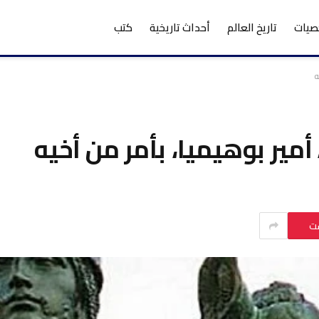
يات
تاريخ العالم
أحداث تاريخية
كتب
ه
مير بوهيميا، بأمر من أخيه
ست