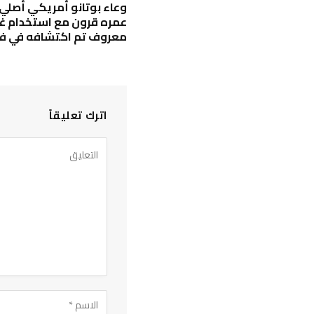
وعاء بوتانو أمريكي أصلي ن
عمره قرون مع استخدام غي
معروف تم اكتشافه في فل
اترك تعليقاً